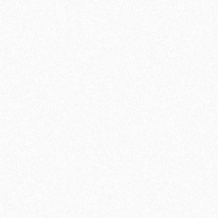
Однокомпонентный водно-дисперсионный грунт Sika Primer
Pro
814₽
В корзину
Быстрый заказ