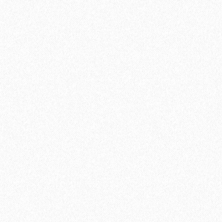
Грунтовка двухкомпонентная эпоксидная Lab Arte 2К-ЭП
Экстра 9 кг
13389₽
В корзину
Быстрый заказ