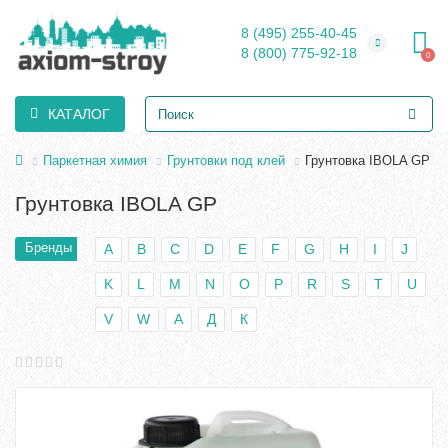
8 (495) 255-40-45
8 (800) 775-92-18
0
КАТАЛОГ
Паркетная химия
Грунтовки под клей
Грунтовка IBOLA GP
Грунтовка IBOLA GP
Бренды
A
B
C
D
E
F
G
H
I
J
K
L
M
N
O
P
R
S
T
U
V
W
А
Д
К