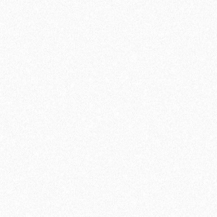
Смесь для выравнивания основания Sikafloor-258 Screed
Fiber
766₽
В корзину
Быстрый заказ