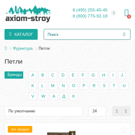
8 (495) 255-40-45
8 (800) 775-92-18
0
КАТАЛОГ
Фурнитура
Петли
Петли
Бренды
A
B
C
D
E
F
G
H
I
J
K
L
M
N
O
P
R
S
T
U
V
W
А
Д
К
Хит продаж!