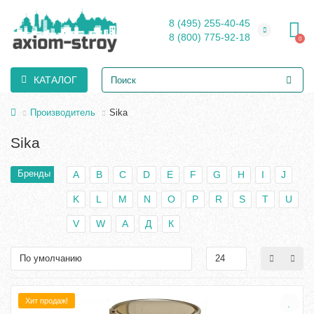
8 (495) 255-40-45
8 (800) 775-92-18
0
КАТАЛОГ
Производитель
Sika
Sika
Бренды
A
B
C
D
E
F
G
H
I
J
K
L
M
N
O
P
R
S
T
U
V
W
А
Д
К
Хит продаж!