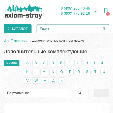
8 (495) 255-40-45
8 (800) 775-92-18
0
КАТАЛОГ
Фурнитура
Дополнительные комплектующие
Дополнительные комплектующие
Бренды
A
B
C
D
E
F
G
H
I
J
K
L
M
N
O
P
R
S
T
U
V
W
А
Д
К