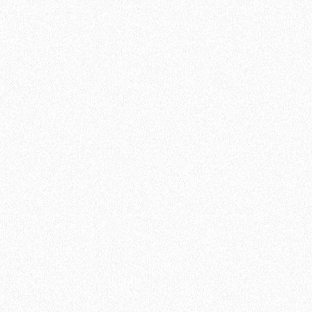
Направляющая для дверей купе верхняяN-01 (3 м
1820₽