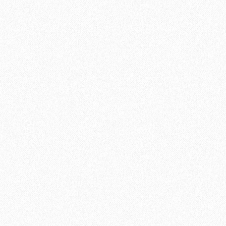
900₽
Накладка под ключ круглая CL CF (PALIDORE)