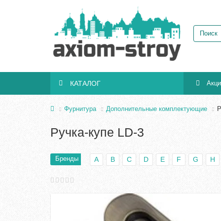
КАТАЛОГ
Акц
Фурнитура
Дополнительные комплектующие
Р
Ручка-купе LD-3
Бренды
A
B
C
D
E
F
G
H