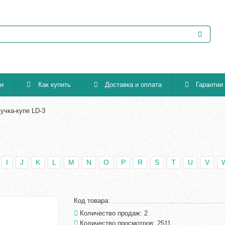
ии
Как купить
Доставка и оплата
Гарантии
учка-купе LD-3
I
J
K
L
M
N
O
P
R
S
T
U
V
Код товара:
Количество продаж: 2
Количество просмотров: 2511