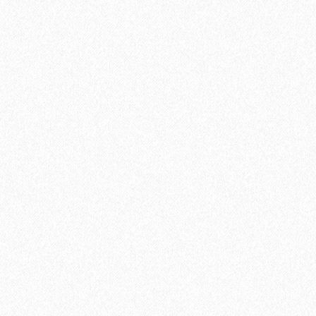
Направляющая для дверей купе нижняя N-02
560₽