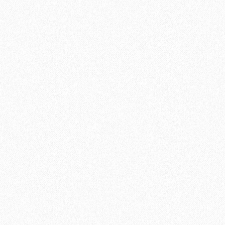
Шпингалет врезной
190₽