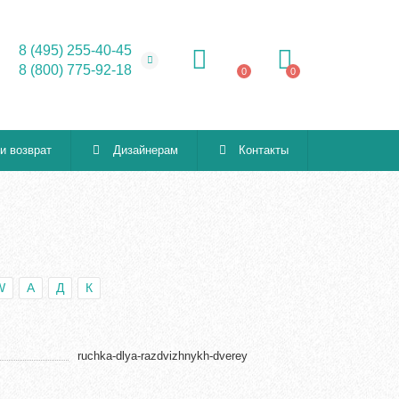
8 (495) 255-40-45
8 (800) 775-92-18
0
0
 и возврат
Дизайнерам
Контакты
W
А
Д
К
ruchka-dlya-razdvizhnykh-dverey