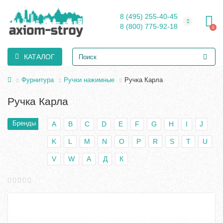
8 (495) 255-40-45
8 (800) 775-92-18
0
КАТАЛОГ
Фурнитура
Ручки нажимные
Ручка Карла
Ручка Карла
Бренды
A
B
C
D
E
F
G
H
I
J
K
L
M
N
O
P
R
S
T
U
V
W
А
Д
К