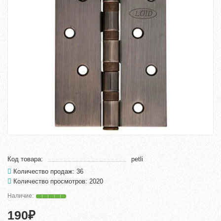
Код товара:
petli
Количество продаж: 36
Количество просмотров: 2020
190₽