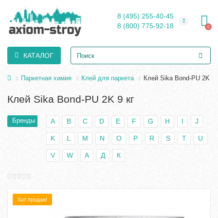
8 (495) 255-40-45
8 (800) 775-92-18
0
КАТАЛОГ
Паркетная химия
Клей для паркета
Клей Sika Bond-PU 2K 9 
Клей Sika Bond-PU 2K 9 кг
Бренды
A
B
C
D
E
F
G
H
I
J
K
L
M
N
O
P
R
S
T
U
V
W
А
Д
К
Хит продаж!