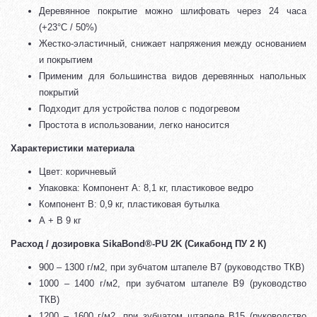
Деревянное покрытие можно шлифовать через 24 часа
(+23°C / 50%)
Жестко-эластичный, снижает напряжения между основанием
и покрытием
Применим для большинства видов деревянных напольных
покрытий
Подходит для устройства полов с подогревом
Простота в использовании, легко наносится
Характеристики материала
Цвет: коричневый
Упаковка: Компонент А: 8,1 кг, пластиковое ведро
Компонент В: 0,9 кг, пластиковая бутылка
А + В 9 кг
Расход / дозировка SikaBond®-PU 2K (Сикабонд ПУ 2 К)
900 – 1300 г/м2, при зубчатом штапеле В7 (руководство ТКВ)
1000 – 1400 г/м2, при зубчатом штапеле В9 (руководство
ТКВ)
1200 – 1600 г/м2, при зубчатом штапеле В15 (руководство