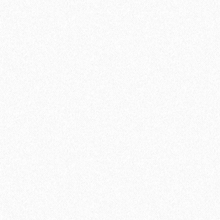
Хит продаж!
Универсальный эластичный герметик Sikaflex-719 Universal
PU (600 мл)
889₽
В корзину