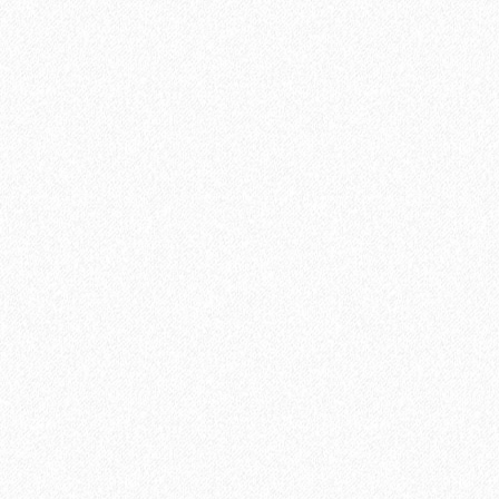
Быстрый заказ
Хит продаж!
Грунтовка двухкомпонентная эпоксидная Lab Arte 2К-ЭП
Экстра 9 кг
13389₽