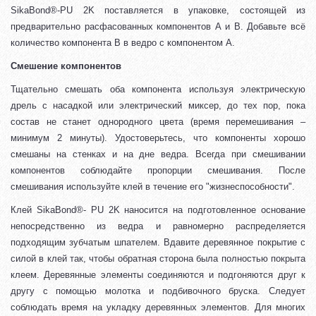
SikaBond®-PU 2K поставляется в упаковке, состоящей из
предварительно расфасованных компонентов А и В. Добавьте всё
количество компонента В в ведро с компонентом А.
Смешение компонентов
Тщательно смешать оба компонента используя электрическую
дрель с насадкой или электрический миксер, до тех пор, пока
состав не станет однородного цвета (время перемешивания –
минимум 2 минуты). Удостоверьтесь, что компоненты хорошо
смешаны на стенках и на дне ведра. Всегда при смешивании
компонентов соблюдайте пропорции смешивания. После
смешивания используйте клей в течение его "жизнеспособности".
Клей SikaBond®- PU 2K наносится на подготовленное основание
непосредственно из ведра и равномерно распределяется
подходящим зубчатым шпателем. Вдавите деревянное покрытие с
силой в клей так, чтобы обратная сторона была полностью покрыта
клеем. Деревянные элементы соединяются и подгоняются друг к
другу с помощью молотка и подбивочного бруска. Следует
соблюдать время на укладку деревянных элементов. Для многих