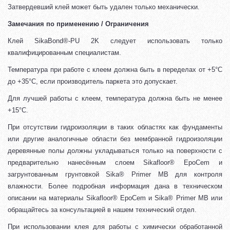
Затвердевший клей может быть удален только механически.
Замечания по применению / Ограничения
Клей SikaBond®-PU 2K следует использовать только
квалифицированным специалистам.
Температура при работе с клеем должна быть в переделах от +5°C
до +35°C, если производитель паркета это допускает.
Для лучшей работы с клеем, температура должна быть не менее
+15°C.
При отсутствии гидроизоляции в таких областях как фундаменты
или другие аналогичные области без мембранной гидроизоляции
деревянные полы должны укладываться только на поверхности с
предварительно нанесённым слоем Sikafloor® EpoCem и
загрунтованным грунтовкой Sika® Primer MB для контроля
влажности. Более подробная информация дана в техническом
описании на материалы Sikafloor® EpoCem и Sika® Primer MB или
обращайтесь за консультацией в нашем технический отдел.
При использовании клея для работы с химически обработанной