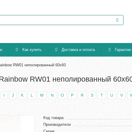
ии
Как купить
Доставка и оплата
Гарантии
Rainbow RW01 неполированный 60х60
a Rainbow RW01 неполированный 60х6
I
J
K
L
M
N
O
P
R
S
T
U
V
Код товара:
Производители
Серия: