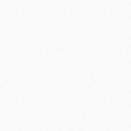
890₽
Хит продаж!
Керамический гранит Estima Rainbow RW03 непол