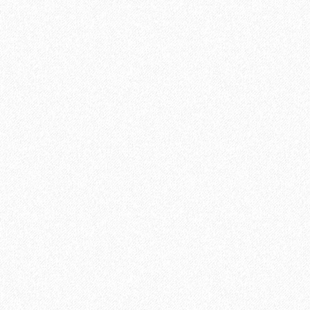
Хит продаж!
Керамический гранит Estima Standard ST01 непол