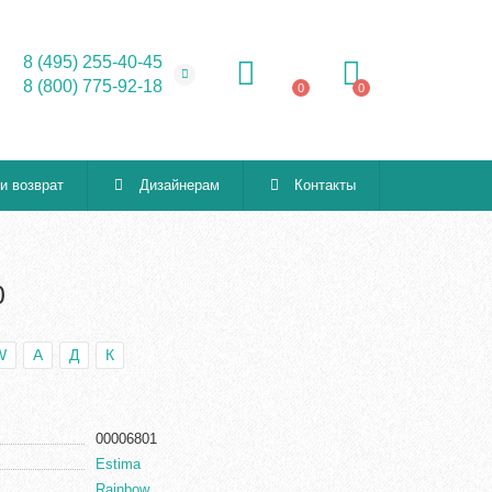
8 (495) 255-40-45
8 (800) 775-92-18
0
0
 и возврат
Дизайнерам
Контакты
0
W
А
Д
К
00006801
Estima
Rainbow