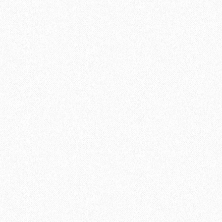
Керамический гранит Estima Rainbow RW03 непол
1390₽