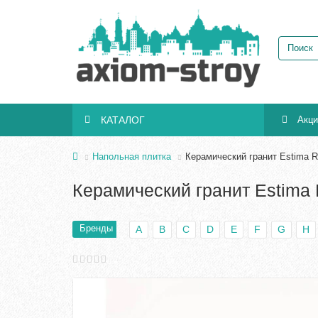
КАТАЛОГ
Акц
Напольная плитка
Керамический гранит Estima 
Керамический гранит Estim
Бренды
A
B
C
D
E
F
G
H