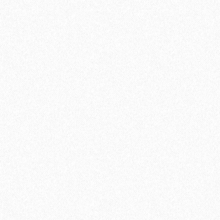
Универсальный эластичный герметик Sikaflex-719 Universal
PU (600 мл)
889₽
В корзину
Быстрый заказ
Хит продаж!