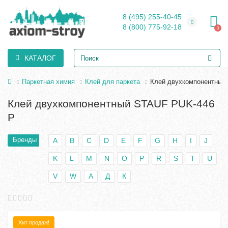
8 (495) 255-40-45
8 (800) 775-92-18
0
КАТАЛОГ
Паркетная химия
Клей для паркета
Клей двухкомпонентный
Клей двухкомпонентный STAUF PUK-446
P
Бренды
A
B
C
D
E
F
G
H
I
J
K
L
M
N
O
P
R
S
T
U
V
W
А
Д
К
Хит продаж!