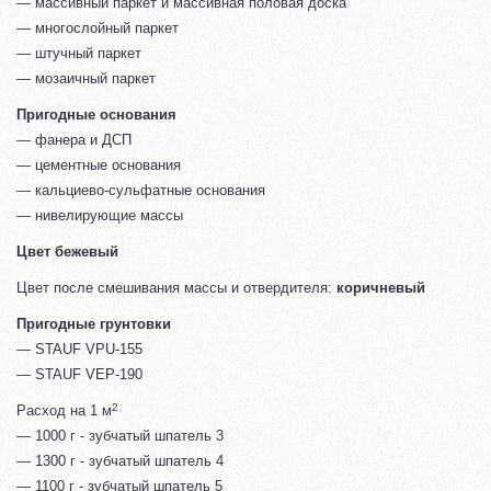
— массивный паркет и массивная половая доска
— многослойный паркет
— штучный паркет
— мозаичный паркет
Пригодные основания
— фанера и ДСП
— цементные основания
— кальциево-сульфатные основания
— нивелирующие массы
Цвет бежевый
Цвет после смешивания массы и отвердителя:
коричневый
Пригодные грунтовки
— STAUF VPU-155
— STAUF VEP-190
2
Расход на 1 м
— 1000 г - зубчатый шпатель 3
— 1300 г - зубчатый шпатель 4
— 1100 г - зубчатый шпатель 5