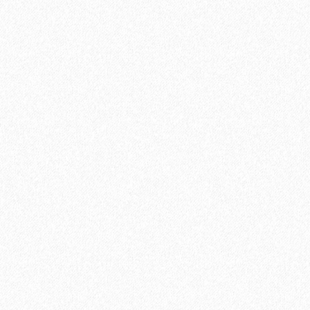
Грунтовка двухкомпонентная эпоксидная Lab Arte 2К-ЭП
Экстра 9 кг
13389₽
В корзину
Быстрый заказ