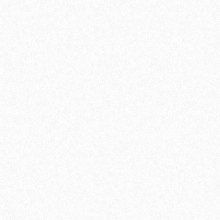
Клей IBOLA D3 Holzleim 0.75 кг
684₽
В корзину