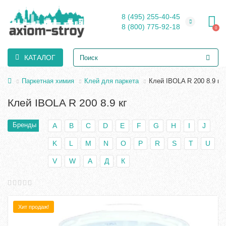
8 (495) 255-40-45
8 (800) 775-92-18
0
КАТАЛОГ
Паркетная химия
Клей для паркета
Клей IBOLA R 200 8.9 кг
Клей IBOLA R 200 8.9 кг
Бренды
A
B
C
D
E
F
G
H
I
J
K
L
M
N
O
P
R
S
T
U
V
W
А
Д
К
Хит продаж!