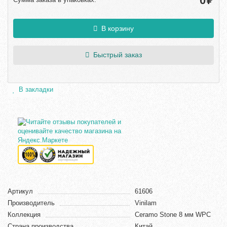
₽
В корзину
Быстрый заказ
В закладки
Артикул
61606
Производитель
Vinilam
Коллекция
Ceramo Stone 8 мм WPC
Страна производства
Китай