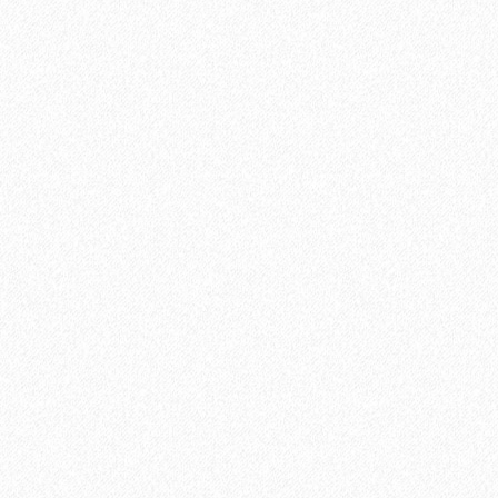
Ламинат Tarkett CINEMA Вивьен
1684₽