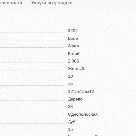
а и оплата
Услуги по укладке
3202
Bode
Alpen
Китай
2.005
Желтый
10
да
1215х165х12
Дерево
33
Однополосная
Дуб
15