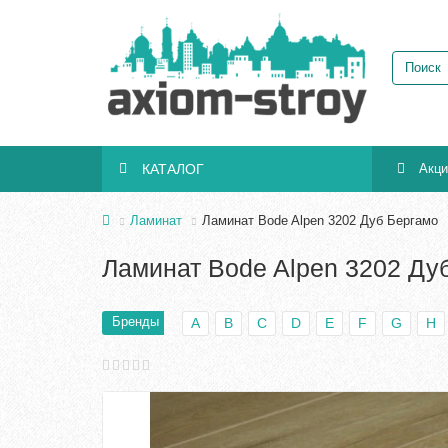
КАТАЛОГ
Акц
Ламинат
Ламинат Bode Alpen 3202 Дуб Бергамо
Ламинат Bode Alpen 3202 Ду
Бренды
A
B
C
D
E
F
G
H