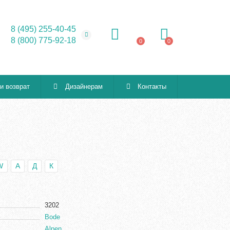
8 (495) 255-40-45
8 (800) 775-92-18
0
0
 и возврат
Дизайнерам
Контакты
W
А
Д
К
3202
Bode
Alpen