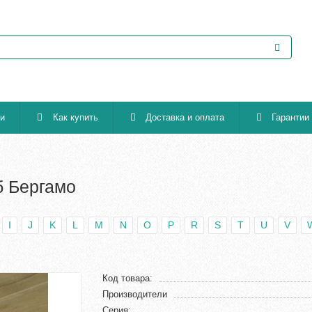
ии
Как купить
Доставка и оплата
Гарантии
б Бергамо
I
J
K
L
M
N
O
P
R
S
T
U
V
Код товара:
Производители
Серия: