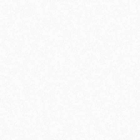
Ламинат Tarkett CINEMA Дитрих
1684₽