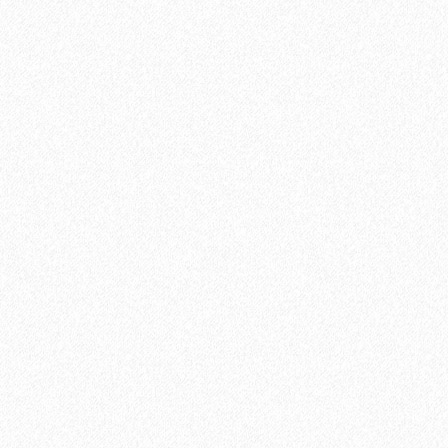
Ламинат Tarkett CINEMA Mерлин
1684₽