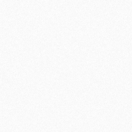
Ламинат Tarkett CINEMA Mерлин
1684₽