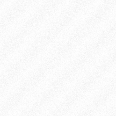
1684₽