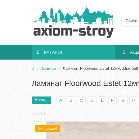
КАТАЛОГ
Акц
Ламинат
Ламинат Floorwood Estet 12мм/33кл 668
Ламинат Floorwood Estet 12м
Бренды
A
B
C
D
E
F
G
H
Хит продаж!