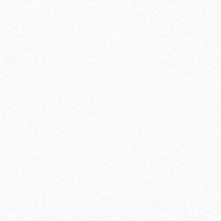
Ламинат Tarkett CINEMA Дитрих
1684₽