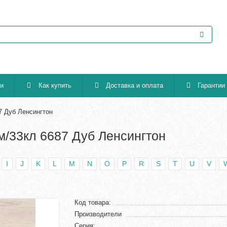
ии
Как купить
Доставка и оплата
Гарантии
7 Дуб Ленсингтон
м/33кл 6687 Дуб Ленсингтон
I
J
K
L
M
N
O
P
R
S
T
U
V
Код товара:
Производители
Серия: