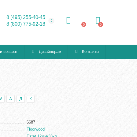
8 (495) 255-40-45
8 (800) 775-92-18
0
0
 и возврат
Дизайнерам
Контакты
W
А
Д
К
6687
Floorwood
Estet 12мм/33кл