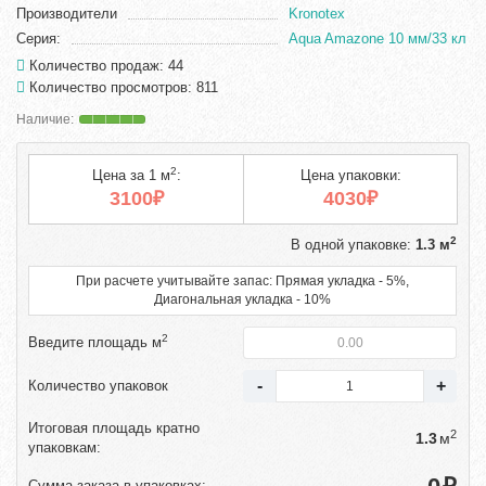
Производители
Kronotex
Серия:
Aqua Amazone 10 мм/33 кл
Количество продаж: 44
Количество просмотров: 811
2
Цена за 1 м
:
Цена упаковки:
3100₽
4030₽
2
В одной упаковке:
1.3 м
При расчете учитывайте запас: Прямая укладка - 5%,
Диагональная укладка - 10%
2
Введите площадь м
Количество упаковок
Итоговая площадь кратно
2
м
упаковкам:
Сумма заказа в упаковках: