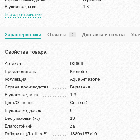
В упаковке, м.кв
1.3
Все характеристики
Характеристики
Отзывы
Доставка и оплата
Усл
0
Свойства товара
Артикул
D3668
Производитель
Kronotex
Коллекция
Aqua Amazone
Страна производства
Германия
В упаковке, м.кв
1.3
Цвет/Оттенок
Светлый
В упаковке, досок
6
Вес упаковки (кг.)
13
Влагостойкий
да
Габариты (Д х Ш х В)
1380х157х10