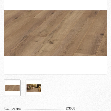
Код товара:
D3668