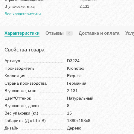
В упаковке, м.кв
2.131
Все характеристики
Характеристики
Отзывы
Доставка и оплата
Усл
0
Свойства товара
Артикул
D3224
Производитель
Kronotex
Коллекция
Exquisit
Страна производства
Германия
В упаковке, м.кв
2.131
Цвет/Оттенок
Натуральный
В упаковке, досок
8
Вес упаковки (кг.)
15
Габариты (Д х Ш х В)
1380х193х8
Дизайн
Дерево