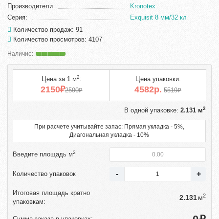
Производители
Kronotex
Серия:
Exquisit 8 мм/32 кл
Количество продаж: 91
Количество просмотров: 4107
2
Цена за 1 м
:
Цена упаковки:
2150₽
4582р.
2590₽
5519₽
2
В одной упаковке:
2.131 м
При расчете учитывайте запас: Прямая укладка - 5%,
Диагональная укладка - 10%
2
Введите площадь м
Количество упаковок
Итоговая площадь кратно
2
м
упаковкам:
Сумма заказа в упаковках: