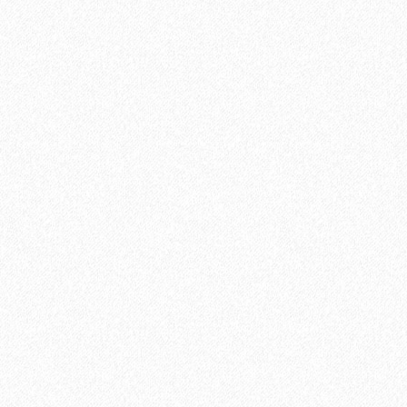
Ламинат Tarkett CINEMA Вивьен
1684₽