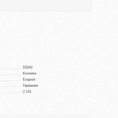
D3242
Kronotex
Exquisit
Германия
2.131