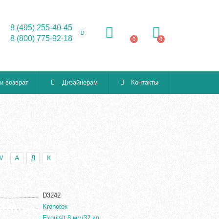
8 (495) 255-40-45
8 (800) 775-92-18
0
0
 и возврат
Дизайнерам
Контакты
W
А
Д
К
D3242
Kronotex
Exquisit 8 мм/32 кл