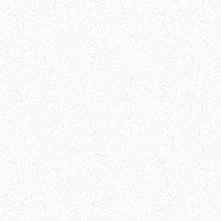
Ламинат Tarkett CINEMA Дитрих
1684₽