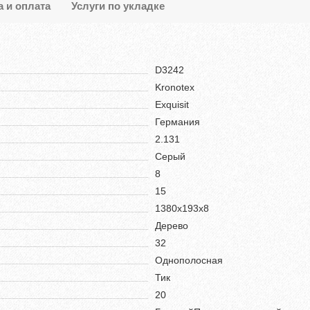
а и оплата
Услуги по укладке
D3242
Kronotex
Exquisit
Германия
2.131
Серый
8
15
1380х193х8
Дерево
32
Однополосная
Тик
20