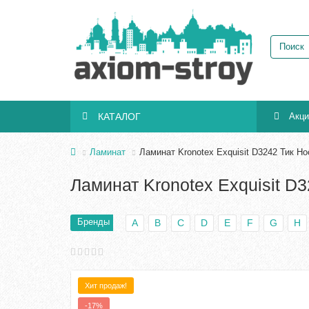
КАТАЛОГ
Акц
Ламинат
Ламинат Kronotex Exquisit D3242 Тик Н
Ламинат Kronotex Exquisit D
Бренды
A
B
C
D
E
F
G
H
Хит продаж!
-17%