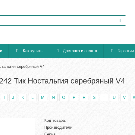
ии
Как купить
Доставка и оплата
Гарантии
остальгия серебряный V4
3242 Тик Ностальгия серебряный V4
I
J
K
L
M
N
O
P
R
S
T
U
V
Код товара:
Производители
Серия: