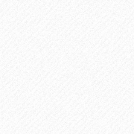
Ламинат Tarkett CINEMA Mерлин
1684₽