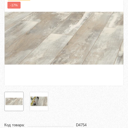
-17%
Код товара:
D4754