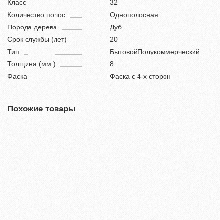
Класс
32
Количество полос
Однополосная
Порода дерева
Дуб
Срок службы (лет)
20
Тип
БытовойПолукоммерческий
Толщина (мм.)
8
Фаска
Фаска с 4-х сторон
Похожие товары