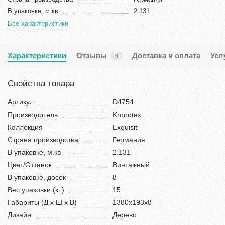
В упаковке, м.кв
2.131
Все характеристики
Характеристики
Отзывы
Доставка и оплата
Усл
0
Свойства товара
Артикул
D4754
Производитель
Kronotex
Коллекция
Exquisit
Страна производства
Германия
В упаковке, м.кв
2.131
Цвет/Оттенок
Винтажный
В упаковке, досок
8
Вес упаковки (кг.)
15
Габариты (Д х Ш х В)
1380х193х8
Дизайн
Дерево