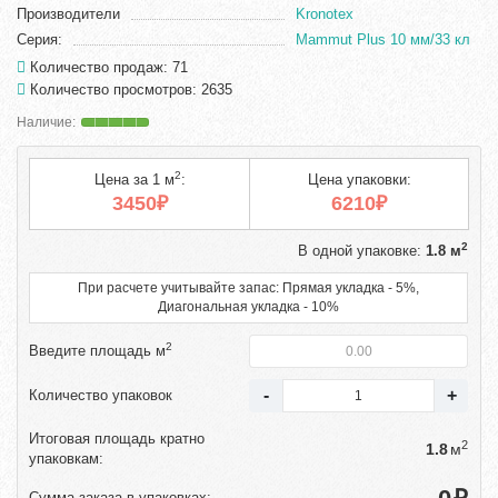
Производители
Kronotex
Серия:
Mammut Plus 10 мм/33 кл
Количество продаж: 71
Количество просмотров: 2635
2
Цена за 1 м
:
Цена упаковки:
3450₽
6210₽
2
В одной упаковке:
1.8 м
При расчете учитывайте запас: Прямая укладка - 5%,
Диагональная укладка - 10%
2
Введите площадь м
Количество упаковок
Итоговая площадь кратно
2
м
упаковкам:
Сумма заказа в упаковках: