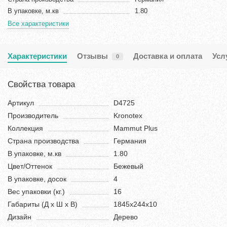
В упаковке, м.кв
1.80
Все характеристики
Характеристики
Отзывы
Доставка и оплата
Усл
0
Свойства товара
Артикул
D4725
Производитель
Kronotex
Коллекция
Mammut Plus
Страна производства
Германия
В упаковке, м.кв
1.80
Цвет/Оттенок
Бежевый
В упаковке, досок
4
Вес упаковки (кг.)
16
Габариты (Д х Ш х В)
1845x244х10
Дизайн
Дерево