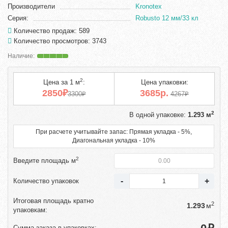
Производители
Kronotex
Серия:
Robusto 12 мм/33 кл
Количество продаж: 589
Количество просмотров: 3743
2
Цена за 1 м
:
Цена упаковки:
2850₽
3685р.
3300₽
4267₽
2
В одной упаковке:
1.293 м
При расчете учитывайте запас: Прямая укладка - 5%,
Диагональная укладка - 10%
2
Введите площадь м
Количество упаковок
Итоговая площадь кратно
2
м
упаковкам:
Сумма заказа в упаковках: