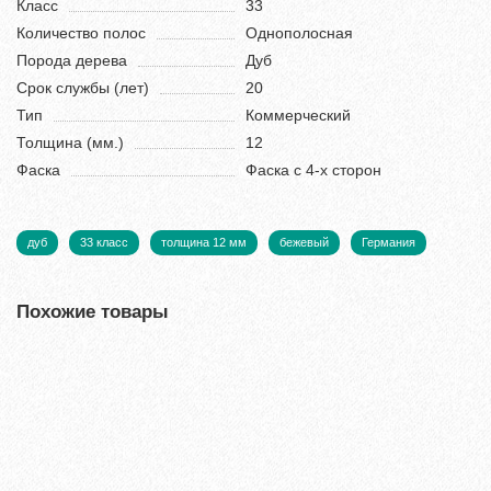
Класс
33
Количество полос
Однополосная
Порода дерева
Дуб
Срок службы (лет)
20
Тип
Коммерческий
Толщина (мм.)
12
Фаска
Фаска с 4-х сторон
дуб
33 класс
толщина 12 мм
бежевый
Германия
Похожие товары