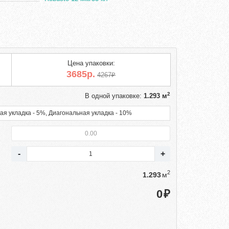
Цена упаковки:
3685р.
4267₽
2
В одной упаковке:
1.293 м
ая укладка - 5%, Диагональная укладка - 10%
2
м
₽