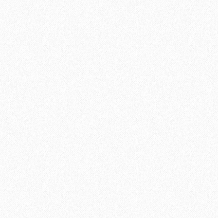
Ламинат Tarkett CINEMA Вивьен
1684₽