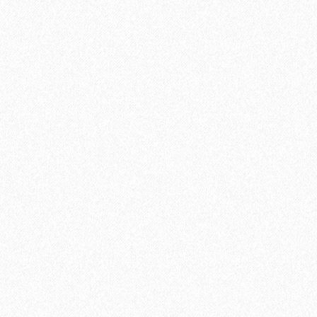
Ламинат Tarkett CINEMA Mерлин
1684₽