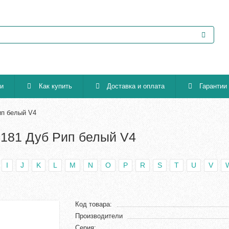
ии
Как купить
Доставка и оплата
Гарантии
ип белый V4
3181 Дуб Рип белый V4
I
J
K
L
M
N
O
P
R
S
T
U
V
Код товара:
Производители
Серия: