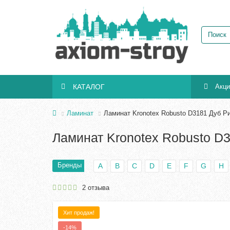
КАТАЛОГ
Акц
Ламинат
Ламинат Kronotex Robusto D3181 Дуб Р
Ламинат Kronotex Robusto D
Бренды
A
B
C
D
E
F
G
H
2 отзыва
Хит продаж!
-14%