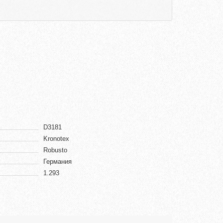
D3181
Kronotex
Robusto
Германия
1.293