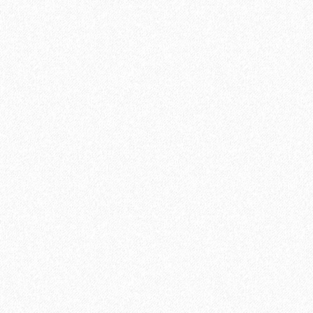
Ламинат Tarkett CINEMA Дитрих
1684₽