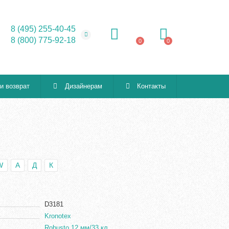
8 (495) 255-40-45
8 (800) 775-92-18
0
0
 и возврат
Дизайнерам
Контакты
W
А
Д
К
D3181
Kronotex
Robusto 12 мм/33 кл