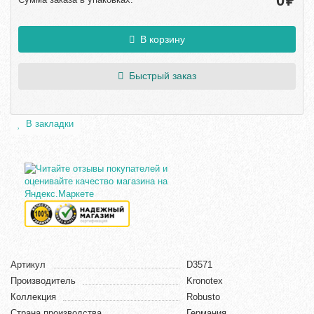
₽
В корзину
Быстрый заказ
В закладки
Артикул
D3571
Производитель
Kronotex
Коллекция
Robusto
Страна производства
Германия