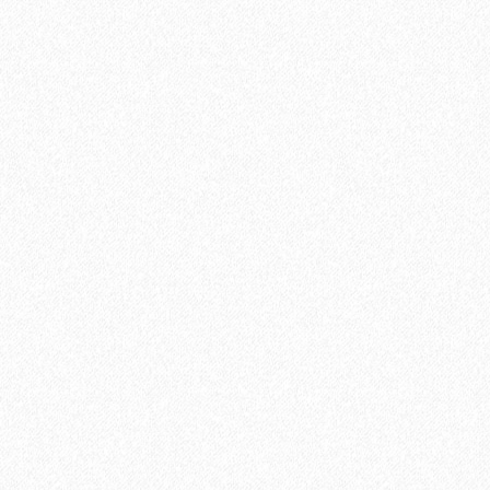
Подложка Solid листовая полистирол 5мм*1000мм*500мм
(5,25 кв.м)
600₽
В корзину
Быстрый заказ