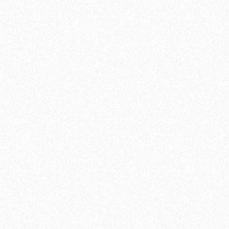
Подложка Floor Fort HEVA 3 мм (12 м2)
2
Площадь упаковки:
12
м
690₽
2
Цена за 1 м
:
8280₽
Цена за упаковку:
В корзину
Быстрый заказ
Хит продаж!