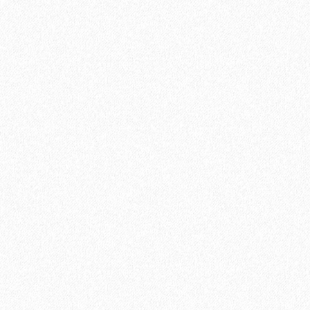
Подложка Floor Fort HEVA 2 мм (12 м2)
2
Площадь упаковки:
12
м
605₽
2
Цена за 1 м
:
7260₽
Цена за упаковку:
В корзину
Быстрый заказ