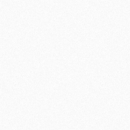
3060₽
Цена за упаковку:
В корзину
Быстрый заказ
Хит продаж!
Подложка ALPINE FLOOR Silver Foil Blue EVA (10 м2)