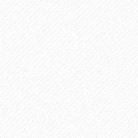
Подложка Гармошка Россия 2мм полистирол 1.05*10м (10,5
кв.м)
625₽
В корзину
Быстрый заказ
Хит продаж!