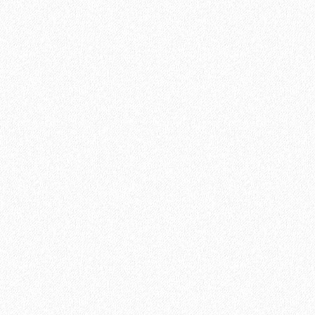
Быстрый заказ
Хит продаж!
Подложка Solid Зеленый лист полистирол
3мм*1000мм*500мм (5 кв. м)
1 отзыв