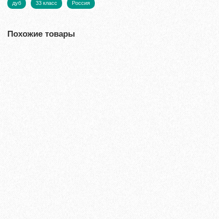
дуб
33 класс
Россия
Похожие товары
Ламинат Tarkett CINEMA Вивьен