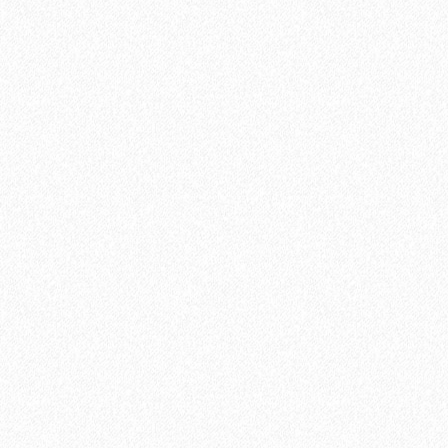
Подложка UnderFloor Silver Line 1,5 мм под виниловый
ламинат (6,25 м2)
2
Площадь упаковки:
6.25
м
583₽
2
Цена за 1 м
:
3644₽
Цена за упаковку:
В корзину