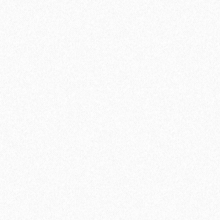
Гидропароизоляционная пленка BASE+ (10м2)
1340₽
В корзину
Быстрый заказ
Хит продаж!