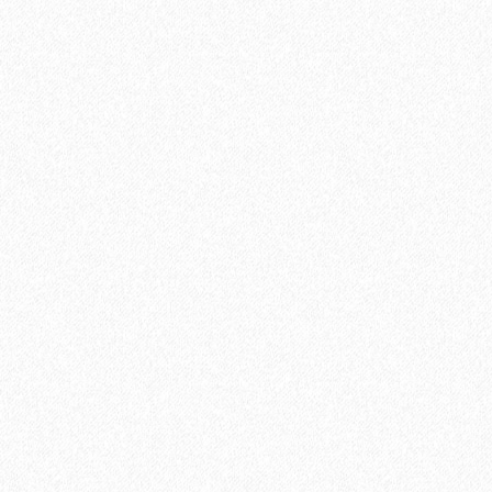
Быстрый заказ
Подложка Alpine Floor Vinyl Pro 1.5мм (10 м2)
2
Площадь упаковки:
10
м
306₽
2
Цена за 1 м
: