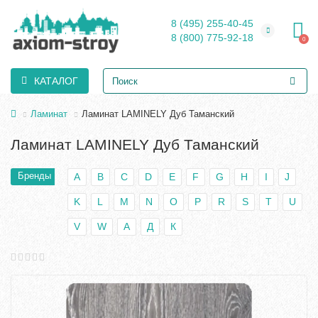
8 (495) 255-40-45
8 (800) 775-92-18
0
КАТАЛОГ
Ламинат
Ламинат LAMINELY Дуб Таманский
Ламинат LAMINELY Дуб Таманский
Бренды
A
B
C
D
E
F
G
H
I
J
K
L
M
N
O
P
R
S
T
U
V
W
А
Д
К