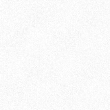
Подложка Floor Fort HEVA 1,5 мм (12 м2)
2
Площадь упаковки:
12
м
480₽
2
Цена за 1 м
:
5760₽
Цена за упаковку:
В корзину
Быстрый заказ
Хит продаж!