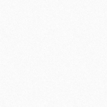
Хит продаж!
Подложка Pavitec PRO (ЭВА мягкий пол) под паркет и
ламинат 10м*1,2м*3мм (10 листов)
2
Площадь упаковки:
12
м
450₽
2
Цена за 1 м
: