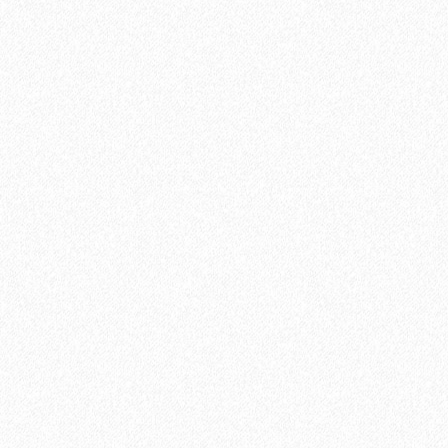
5400₽
Цена за упаковку:
В корзину
Быстрый заказ
Хит продаж!
Подложка Alpine Floor Comfort для ламината
3мм*1200мм*500мм полистирол (6 кв. м)