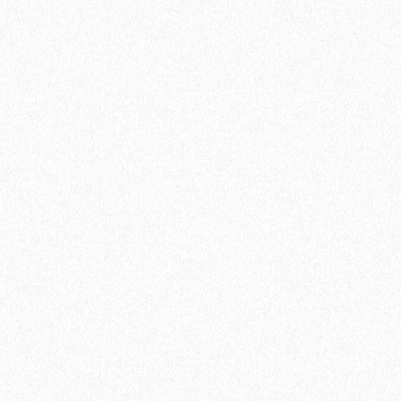
Подложка-гармошка Solid 1,5 мм под виниловый ламинат
LVT (10,5 м2)
2
Площадь упаковки:
10,5
м
140₽
2
Цена за 1 м
:
1400₽
Цена за упаковку:
В корзину
Быстрый заказ
Хит продаж!