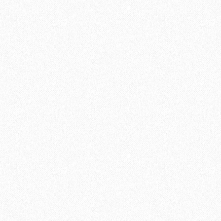
Хит продаж!
Универсальный эластичный герметик Sikaflex-719 Universal
PU (600 мл)
889₽
В корзину