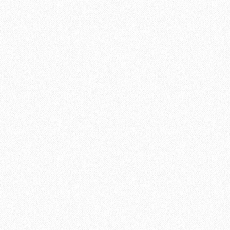
2
Площадь упаковки:
10
м
275₽
2
Цена за 1 м
:
2750₽
Цена за упаковку:
В корзину
Быстрый заказ
Хит продаж!