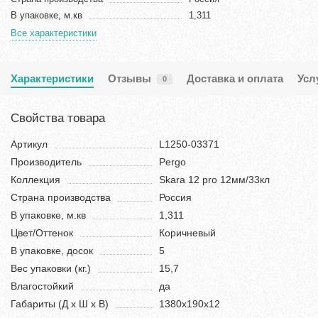
В упаковке, м.кв
1,311
Все характеристики
Характеристики
Отзывы
Доставка и оплата
Усл
0
Свойства товара
Артикул
L1250-03371
Производитель
Pergo
Коллекция
Skara 12 pro 12мм/33кл
Страна производства
Россия
В упаковке, м.кв
1,311
Цвет/Оттенок
Коричневый
В упаковке, досок
5
Вес упаковки (кг.)
15,7
Влагостойкий
да
Габариты (Д х Ш х В)
1380x190x12