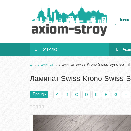
КАТАЛОГ
Акц
Ламинат
Ламинат Swiss Krono Swiss-Sync 5G Infi
Ламинат Swiss Krono Swiss-Sy
Бренды
A
B
C
D
E
F
G
H