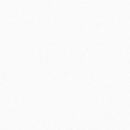
Ламинат Tarkett CINEMA Mерлин
1684₽