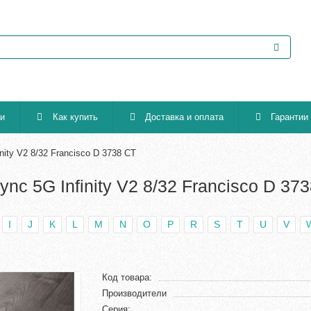
ии
Как купить
Доставка и оплата
Гарантии
nity V2 8/32 Francisco D 3738 CT
nc 5G Infinity V2 8/32 Francisco D 37
I
J
K
L
M
N
O
P
R
S
T
U
V
Код товара:
Производители
Серия: