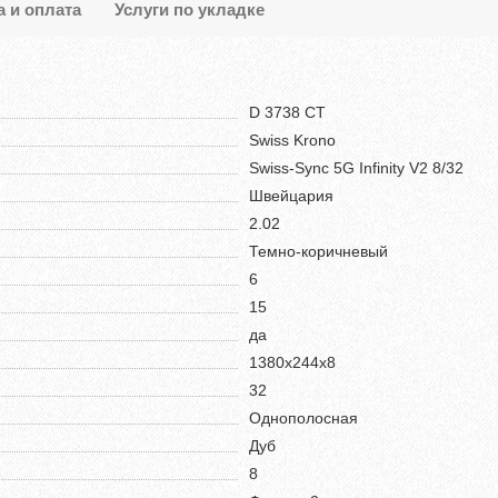
а и оплата
Услуги по укладке
D 3738 CT
Swiss Krono
Swiss-Sync 5G Infinity V2 8/32
Швейцария
2.02
Темно-коричневый
6
15
да
1380x244x8
32
Однополосная
Дуб
8