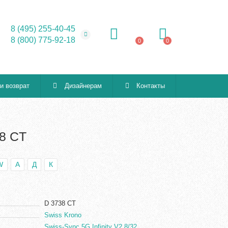
8 (495) 255-40-45
8 (800) 775-92-18
0
0
 и возврат
Дизайнерам
Контакты
38 CT
W
А
Д
К
D 3738 CT
Swiss Krono
Swiss-Sync 5G Infinity V2 8/32