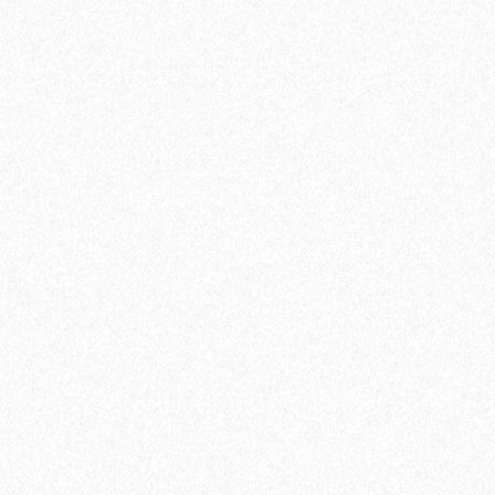
1684₽
Ламинат Tarkett CINEMA Дитрих