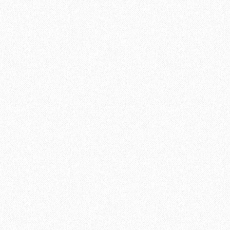
1684₽