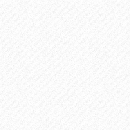
2
Площадь упаковки:
12
м
480₽
2
Цена за 1 м
:
5760₽
Цена за упаковку:
В корзину
Быстрый заказ
Хит продаж!