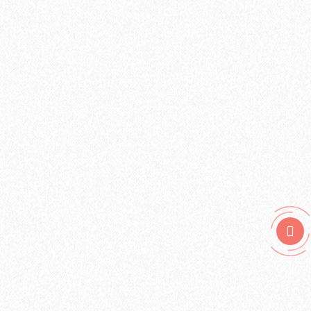
Подложка под инфракрасный теплый пол Floor Fort HEVA 2
мм (12 м2)
2
Площадь упаковки:
12
м
670₽
2
Цена за 1 м
:
8040₽
Цена за упаковку:
В корзину
Быстрый заказ
Хит продаж!