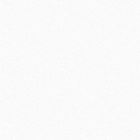
Подложка UnderFloor Silver Line 1,5 мм под виниловый
ламинат (6,25 м2)
2
Площадь упаковки:
6.25
м
583₽
2
Цена за 1 м
:
3644₽
Цена за упаковку:
В корзину
Быстрый заказ
Хит продаж!