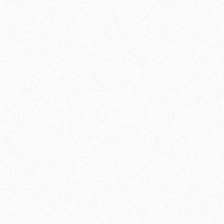
Хит продаж!
Гидропароизоляционная пленка BASE+ (10м2)
1340₽
В корзину