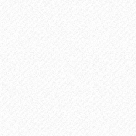
Подложка Alpine Floor Comfort для ламината 3 мм (6 м2)
2
Площадь упаковки:
6
м
92₽
2
Цена за 1 м
:
552₽
Цена за упаковку:
В корзину
Быстрый заказ