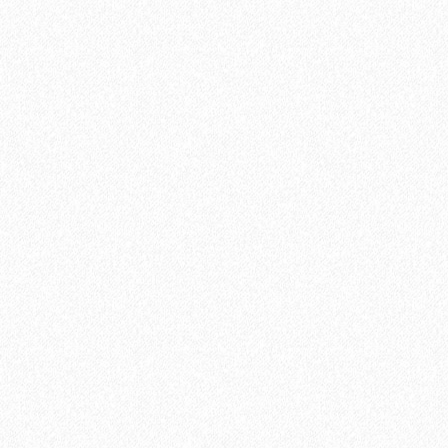
Хвойная подложка 3мм Beltermo 7м2
2650₽
В корзину
Быстрый заказ
Хит продаж!