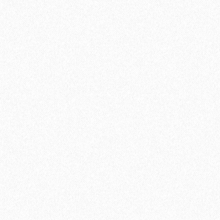
500₽
В корзину
Быстрый заказ
Хит продаж!
Подложка Solid листовая полистирол 2мм*1050мм*500 (5,25
кв. м)