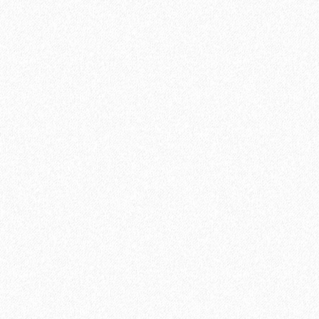
Подложка Гармошка Россия 2мм полистирол 1.05*10м (10,5
кв.м)
625₽
В корзину
Быстрый заказ
Хит продаж!