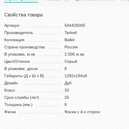
Свойства товара
Артикул
504426005
Производитель
Tarkett
Коллекция
Ballet
Страна производства
Россия
В упаковке, м.кв
2.005 м.кв.
Цвет/Оттенок
Серый
В упаковке, досок
8
Габариты (Д х Ш х В)
1292х194х8
Дизайн
Дуб
Класс
33
Срок службы (лет)
25
Толщина (мм.)
8
Фаска
Фаска с 4-х сторон