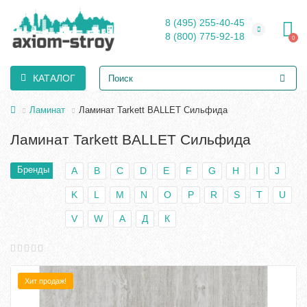
8 (495) 255-40-45
8 (800) 775-92-18
0
КАТАЛОГ
Ламинат
Ламинат Tarkett BALLET Сильфида
Ламинат Tarkett BALLET Сильфида
Бренды
A
B
C
D
E
F
G
H
I
J
K
L
M
N
O
P
R
S
T
U
V
W
А
Д
К
Хит продаж!