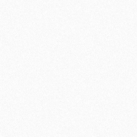
2
Площадь упаковки:
12
м
605₽
2
Цена за 1 м
:
7260₽
Цена за упаковку:
В корзину
Быстрый заказ
Хит продаж!