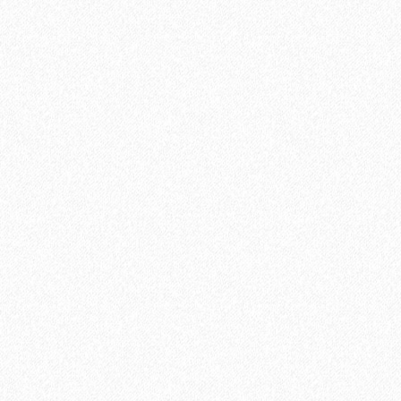
Быстрый заказ
Хит продаж!
Подложка Alpine Floor Comfort для ламината
3мм*1200мм*500мм полистирол (6 кв. м)