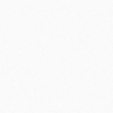
Хит продаж!
Подложка ALPINE FLOOR Silver Foil Blue EVA (10 м2)
2
Площадь упаковки:
10
м
275₽
2
Цена за 1 м
:
2750₽
Цена за упаковку: