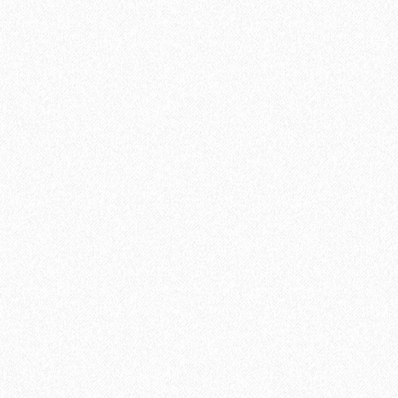
Быстрый заказ
Хит продаж!
Хвойная подложка 5мм Beltermo 7м2
2950₽