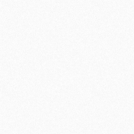
Подложка Solid Зеленый лист полистирол
3мм*1000мм*500мм (5 кв. м)
1 отзыв
500₽
В корзину
Быстрый заказ