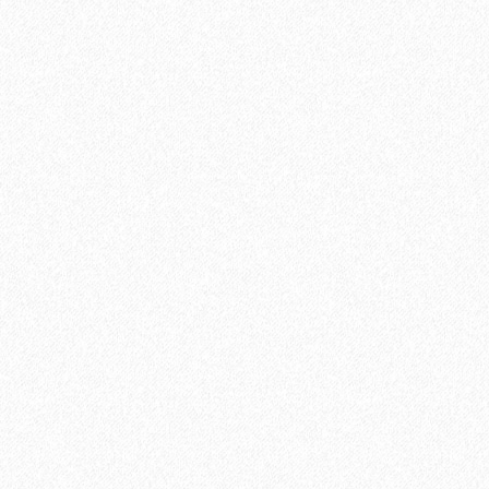
Ламинат Tarkett CINEMA Mерлин
1684₽