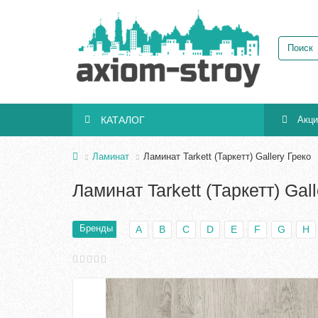
КАТАЛОГ
Акц
Ламинат
Ламинат Tarkett (Таркетт) Gallery Греко
Ламинат Tarkett (Таркетт) Gal
Бренды
A
B
C
D
E
F
G
H