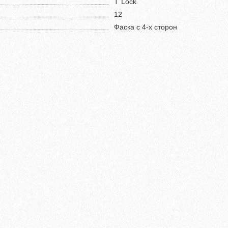
T`Lock
12
Фаска с 4-х сторон