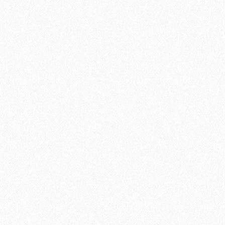
1684₽