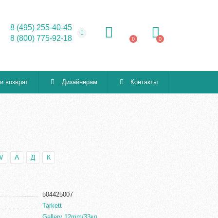
8 (495) 255-40-45
8 (800) 775-92-18
0
0
 и возврат
Дизайнерам
Контакты
W
А
Д
К
504425007
Tarkett
Gallery 12mm/33кл