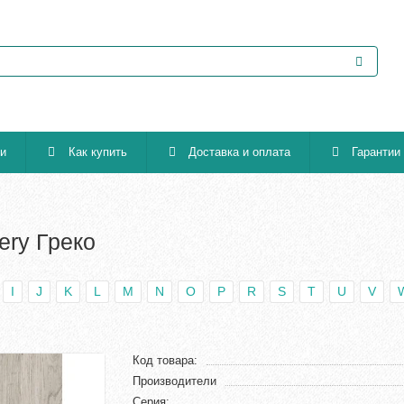
ии
Как купить
Доставка и оплата
Гарантии
lery Греко
I
J
K
L
M
N
O
P
R
S
T
U
V
Код товара:
Производители
Серия: