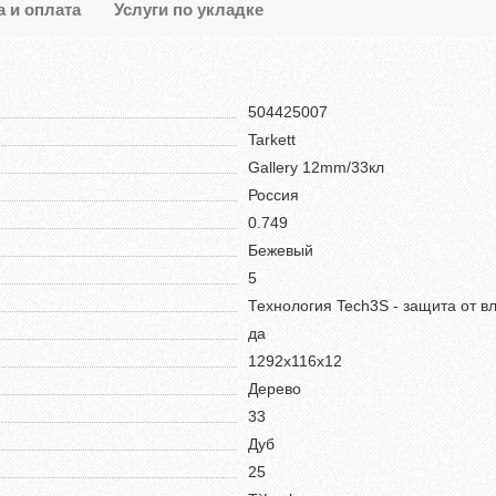
а и оплата
Услуги по укладке
504425007
Tarkett
Gallery 12mm/33кл
Россия
0.749
Бежевый
5
Технология Tech3S - защита от в
да
1292х116х12
Дерево
33
Дуб
25