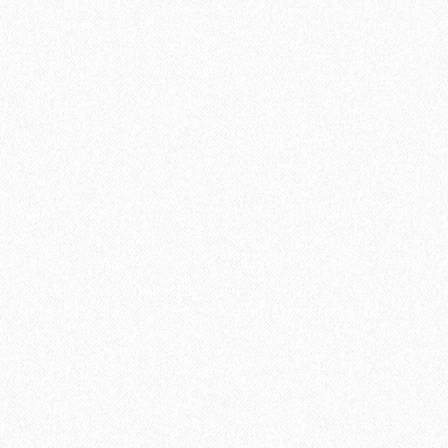
Ламинат Tarkett CINEMA Дитрих
1684₽