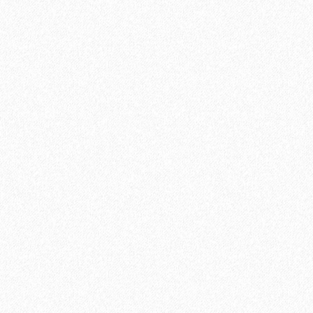
Ламинат Tarkett CINEMA Mерлин
1684₽