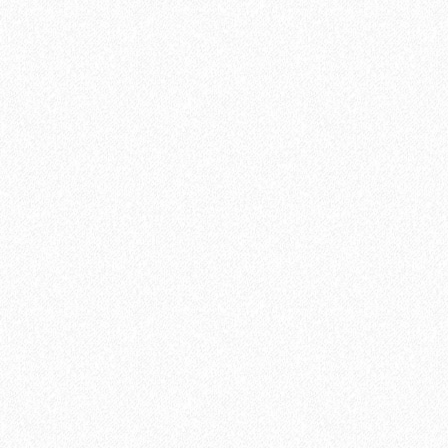
Ламинат Tarkett CINEMA Дитрих
1684₽