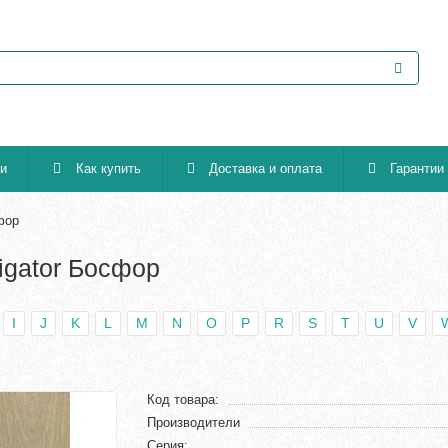
ии
Как купить
Доставка и оплата
Гарантии
сфор
vigator Босфор
I
J
K
L
M
N
O
P
R
S
T
U
V
Код товара:
Производители
Серия: