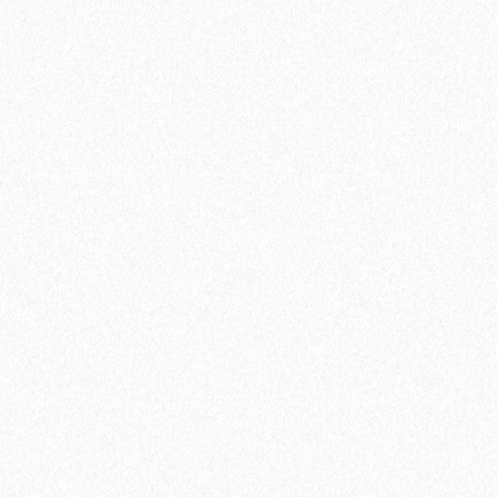
Ламинат Tarkett CINEMA Вивьен
1684₽