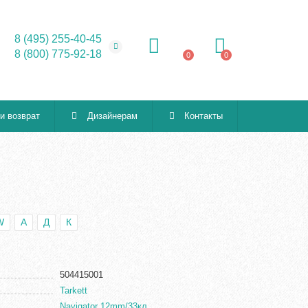
8 (495) 255-40-45
8 (800) 775-92-18
0
0
 и возврат
Дизайнерам
Контакты
W
А
Д
К
504415001
Tarkett
Navigator 12mm/33кл