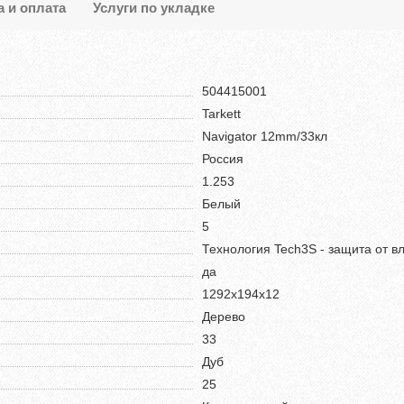
а и оплата
Услуги по укладке
504415001
Tarkett
Navigator 12mm/33кл
Россия
1.253
Белый
5
Технология Tech3S - защита от в
да
1292х194х12
Дерево
33
Дуб
25