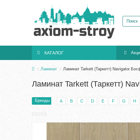
КАТАЛОГ
Акц
Ламинат
Ламинат Tarkett (Таркетт) Navigator Бо
Ламинат Tarkett (Таркетт) Na
Бренды
A
B
C
D
E
F
G
H