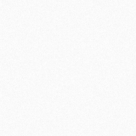
Подложка Alpine Floor Vinyl Pro 1.5мм (10 м2)
2
Площадь упаковки:
10
м
306₽
2
Цена за 1 м
:
3060₽
Цена за упаковку:
В корзину