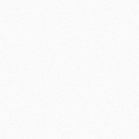
Хит продаж!
Гидропароизоляционная пленка BASE+ (10м2)
1340₽
В корзину