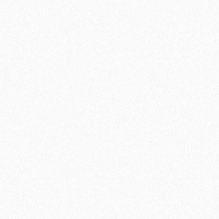
Подложка Гармошка Россия 2мм полистирол 1.05*10м (10,5
кв.м)
625₽
В корзину
Быстрый заказ
Хит продаж!