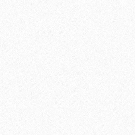
2
Площадь упаковки:
6.25
м
583₽
2
Цена за 1 м
:
3644₽
Цена за упаковку:
В корзину
Быстрый заказ
Хит продаж!