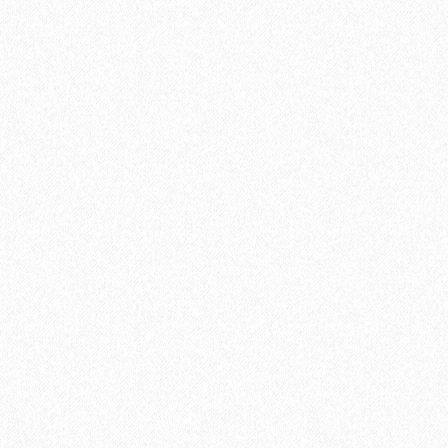
420₽
В корзину
Быстрый заказ
Хит продаж!
Пробковая подложка 3мм, GO4CORK NATURE