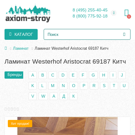
8 (495) 255-40-45
8 (800) 775-92-18
0
КАТАЛОГ
Ламинат
Ламинат Westerhof Aristocrat 69187 Китч
Ламинат Westerhof Aristocrat 69187 Китч
Бренды
A
B
C
D
E
F
G
H
I
J
K
L
M
N
O
P
R
S
T
U
V
W
А
Д
К
Хит продаж!