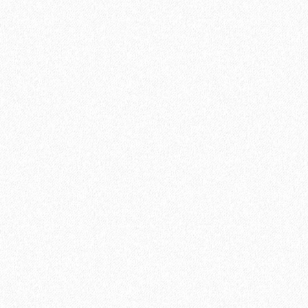
Подложка Solid листовая полистирол 5мм*1000мм*500мм
(5,25 кв.м)
600₽
В корзину
Быстрый заказ
Хит продаж!