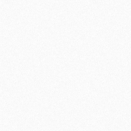
Подложка Solid листовая 3 мм, Зелёная, с вырубкой для
водяных полов с подогревом ( 5 м2/уп)
2
Площадь упаковки:
5
м
160₽
2
Цена за 1 м
:
800₽
Цена за упаковку:
В корзину
Быстрый заказ
Хит продаж!