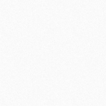
Подложка ALPINE FLOOR Silver Foil Blue EVA (10 м2)
2
Площадь упаковки:
10
м
275₽
2
Цена за 1 м
:
2750₽
Цена за упаковку:
В корзину
Быстрый заказ