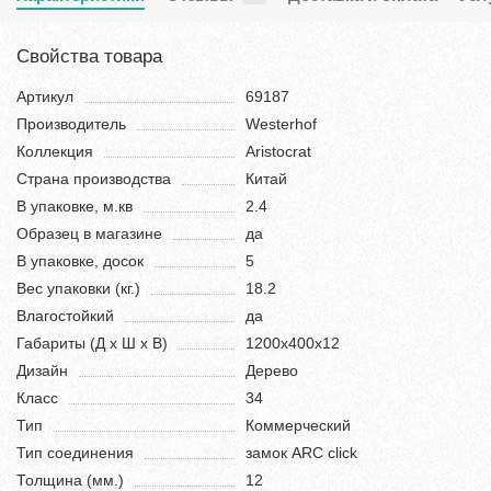
Свойства товара
Артикул
69187
Производитель
Westerhof
Коллекция
Aristocrat
Страна производства
Китай
В упаковке, м.кв
2.4
Образец в магазине
да
В упаковке, досок
5
Вес упаковки (кг.)
18.2
Влагостойкий
да
Габариты (Д х Ш х В)
1200х400х12
Дизайн
Дерево
Класс
34
Тип
Коммерческий
Тип соединения
замок ARC click
Толщина (мм.)
12