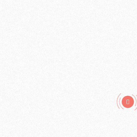
Подложка Alpine Floor Comfort для ламината
3мм*1200мм*500мм полистирол (6 кв. м)
500₽
В корзину
Быстрый заказ