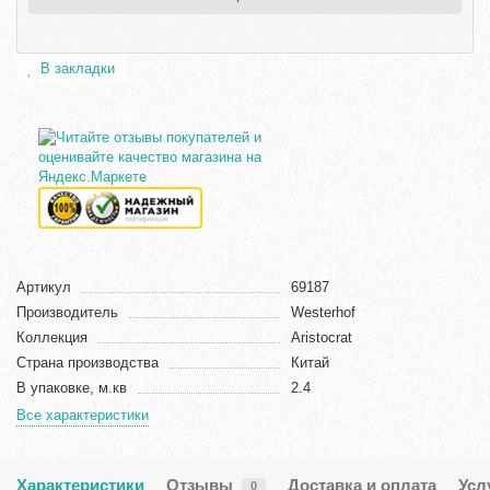
В закладки
Артикул
69187
Производитель
Westerhof
Коллекция
Aristocrat
Страна производства
Китай
В упаковке, м.кв
2.4
Все характеристики
Характеристики
Отзывы
Доставка и оплата
Усл
0