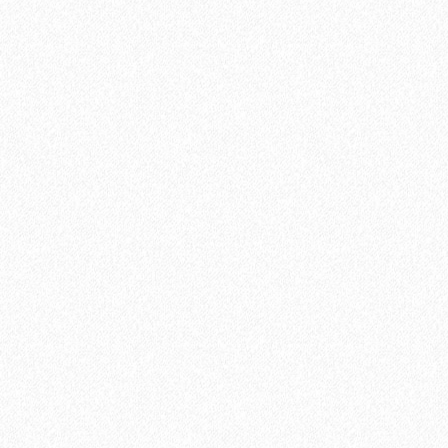
Подложка-гармошка Solid 1,5 мм под виниловый ламинат
LVT (10,5 м2)
2
Площадь упаковки:
10,5
м
140₽
2
Цена за 1 м
:
1400₽
Цена за упаковку:
В корзину
Быстрый заказ