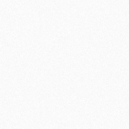
2
Площадь упаковки:
12
м
450₽
2
Цена за 1 м
:
5400₽
Цена за упаковку:
В корзину
Быстрый заказ
Хит продаж!