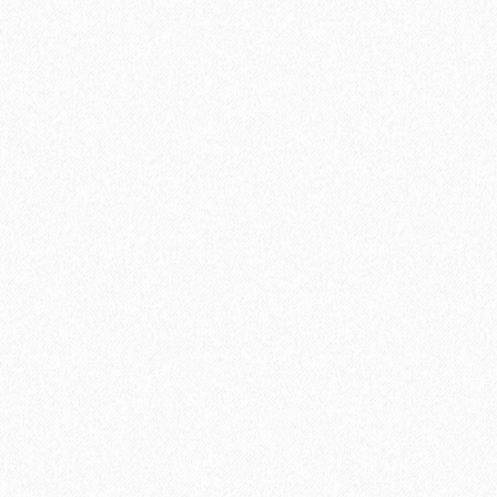
Хит продаж!
Универсальный эластичный герметик Sikaflex-719 Universal
PU (600 мл)
889₽
В корзину