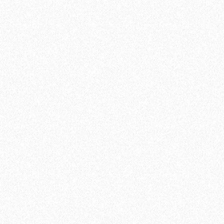
Быстрый заказ
Хит продаж!
Подложка Solid Зеленый лист полистирол
3мм*1000мм*500мм (5 кв. м)
1 отзыв