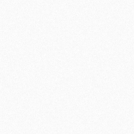
Быстрый заказ
Хит продаж!
Подложка Solid листовая полистирол 2мм*1050мм*500 (5,25
кв. м)