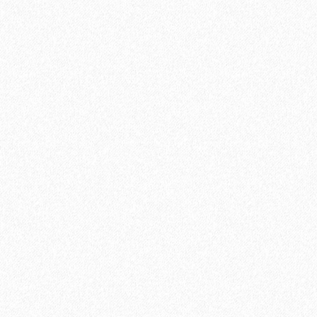
500₽
В корзину
Быстрый заказ
Хит продаж!
Подложка UnderFloor Silver Line 1,5 мм под виниловый
ламинат (6,25 м2)