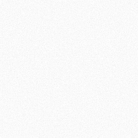
Быстрый заказ
Хит продаж!
Подложка Pavitec PRO (ЭВА мягкий пол) под паркет и
ламинат 10м*1,2м*3мм (10 листов)