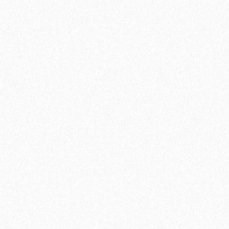
2
Площадь упаковки:
12
м
690₽
2
Цена за 1 м
:
8280₽
Цена за упаковку:
В корзину
Быстрый заказ
Хит продаж!