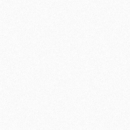
2
Площадь упаковки:
10
м
306₽
2
Цена за 1 м
:
3060₽
Цена за упаковку:
В корзину
Быстрый заказ
Хит продаж!