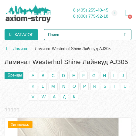
8 (495) 255-40-45
8 (800) 775-92-18
0
КАТАЛОГ
Ламинат
Ламинат Westerhof Shine Лайнвуд AJ305
Ламинат Westerhof Shine Лайнвуд AJ305
Бренды
A
B
C
D
E
F
G
H
I
J
K
L
M
N
O
P
R
S
T
U
V
W
А
Д
К
Хит продаж!