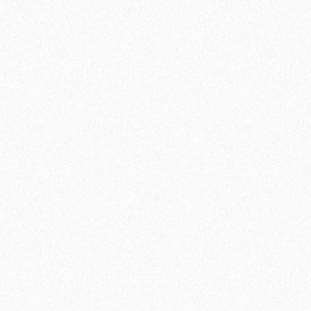
Подложка UnderFloor Silver Line 1,5 мм под виниловый
ламинат (6,25 м2)
2
Площадь упаковки:
6.25
м
583₽
2
Цена за 1 м
:
3644₽
Цена за упаковку:
В корзину
Быстрый заказ