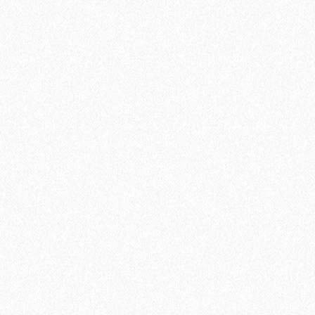
Подложка Solid листовая полистирол 5мм*1000мм*500мм
(5,25 кв.м)
600₽
В корзину
Быстрый заказ