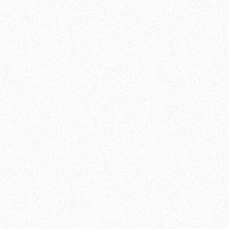
Хит продаж!
Подложка Solid листовая полистирол 2мм*1050мм*500 (5,25
кв. м)
420₽