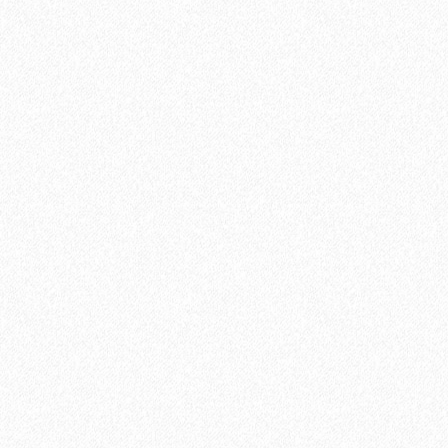
Подложка-гармошка Solid 1,5 мм под виниловый ламинат
LVT (10,5 м2)
2
Площадь упаковки:
10,5
м
140₽
2
Цена за 1 м
:
1400₽
Цена за упаковку:
В корзину
Быстрый заказ