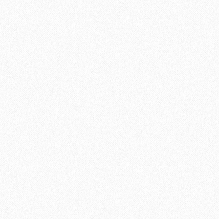
Подложка под инфракрасный теплый пол Floor Fort HEVA 2
мм (12 м2)
2
Площадь упаковки:
12
м
670₽
2
Цена за 1 м
:
8040₽
Цена за упаковку:
В корзину
Быстрый заказ
Хит продаж!