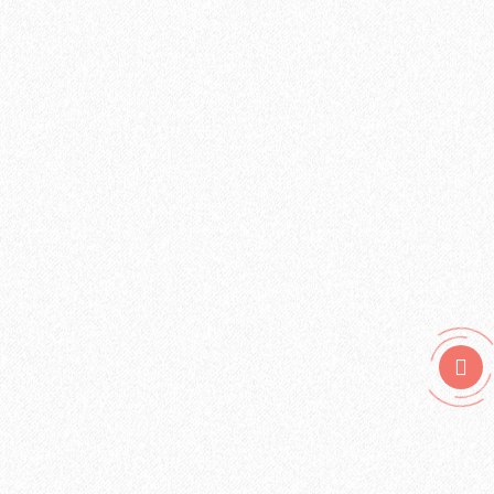
Хит продаж!
Подложка полимерная композитная DomoFlex 10м*1м*3мм,
с клеевым клапаном/ рул.10м2
2 отзыва
2100₽