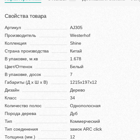
Свойства товара
Артикул
AJ305
Производитель
Westerhof
Коллекция
Shine
Страна производства
Китай
В упаковке, м.кв
1.678
Цвет/Оттенок
Белый
В упаковке, досок
7
Габариты (Д х Ш х В)
1215х197х12
Дизайн
Дерево
Класс
34
Количество полос
Однополосная
Порода дерева
Дуб
Тип
Коммерческий
Тип соединения
замок ARC click
Толщина (мм.)
12