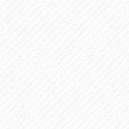
Быстрый заказ
Хит продаж!
Подложка ALPINE FLOOR Orange Premium IXPE (10 м2)
2
Площадь упаковки:
10
м
296₽
2
Цена за 1 м
: