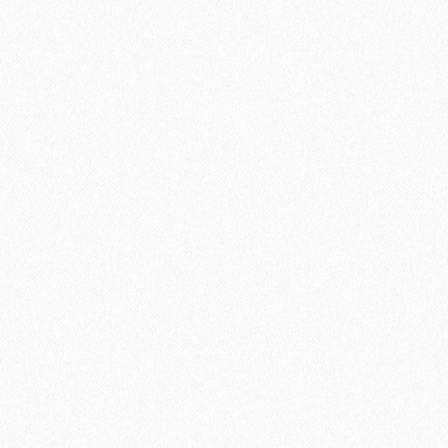
Гидропароизоляционная пленка BASE+ (10м2)
1340₽
В корзину
Быстрый заказ
Хит продаж!