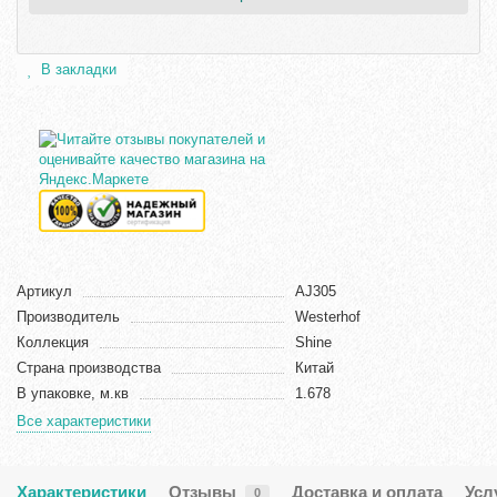
В закладки
Артикул
AJ305
Производитель
Westerhof
Коллекция
Shine
Страна производства
Китай
В упаковке, м.кв
1.678
Все характеристики
Характеристики
Отзывы
Доставка и оплата
Усл
0