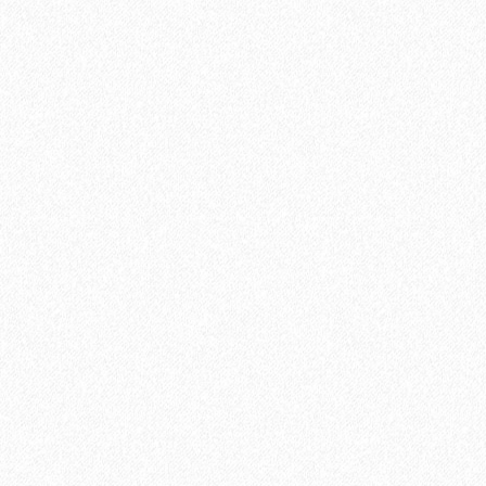
Подложка Гармошка Россия 2мм полистирол 1.05*10м (10,5
кв.м)
625₽
В корзину
Быстрый заказ
Хит продаж!