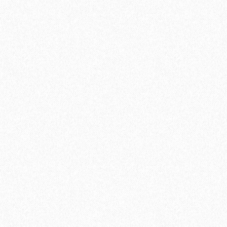
Подложка Solid Зеленый лист полистирол
3мм*1000мм*500мм (5 кв. м)
1 отзыв
500₽
В корзину
Быстрый заказ
Хит продаж!