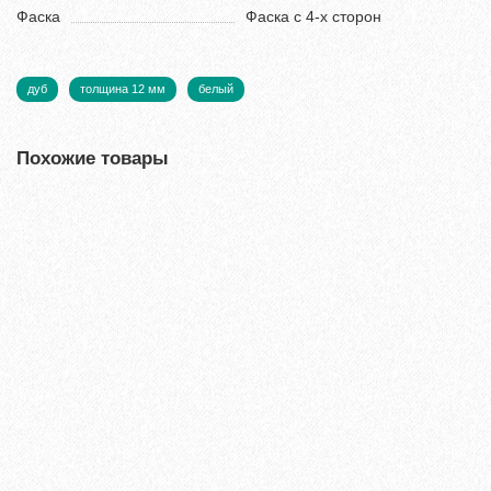
Фаска
Фаска с 4-х сторон
дуб
толщина 12 мм
белый
Похожие товары
Ламинат Tarkett CINEMA Вивьен