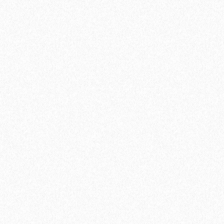
Подложка Pavitec PRO (ЭВА мягкий пол) под паркет и
ламинат 10м*1,2м*3мм (10 листов)
2
Площадь упаковки:
12
м
450₽
2
Цена за 1 м
:
5400₽
Цена за упаковку:
В корзину
Быстрый заказ
Хит продаж!