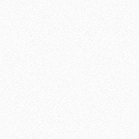
889₽
В корзину
Быстрый заказ
Хит продаж!
Пробковая подложка 3мм, GO4CORK NATURE