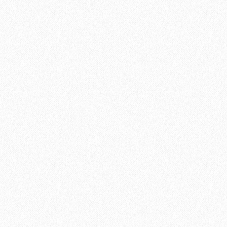
Подложка Floor Fort HEVA 2 мм (12 м2)
2
Площадь упаковки:
12
м
605₽
2
Цена за 1 м
:
7260₽
Цена за упаковку:
В корзину
Быстрый заказ
Хит продаж!