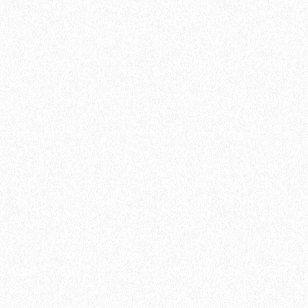
Подложка ALPINE FLOOR Orange Premium IXPE (10 м2)
2
Площадь упаковки:
10
м
296₽
2
Цена за 1 м
:
2960₽
Цена за упаковку:
В корзину
Быстрый заказ
Хит продаж!