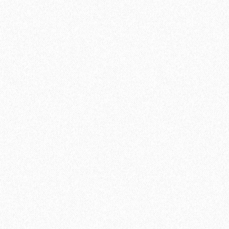
Подложка Solid листовая полистирол 2мм*1050мм*500 (5,25
кв. м)
420₽
В корзину
Быстрый заказ