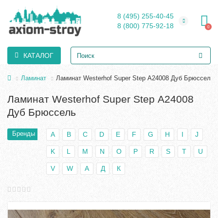
8 (495) 255-40-45
8 (800) 775-92-18
0
КАТАЛОГ
Ламинат
Ламинат Westerhof Super Step А24008 Дуб Брюссель
Ламинат Westerhof Super Step А24008
Дуб Брюссель
Бренды
A
B
C
D
E
F
G
H
I
J
K
L
M
N
O
P
R
S
T
U
V
W
А
Д
К