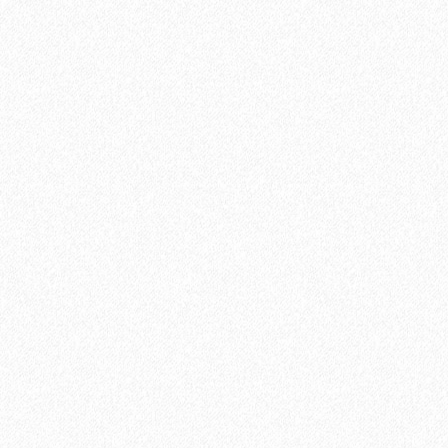
Подложка Solid листовая полистирол 5мм*1000мм*500мм
(5,25 кв.м)
600₽
В корзину