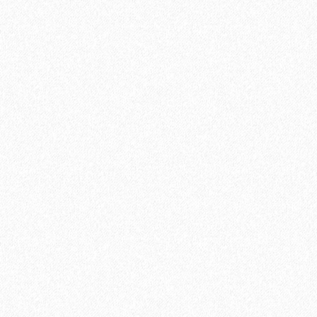
Быстрый заказ
Хит продаж!
Хвойная подложка 5мм Beltermo 7м2
2950₽