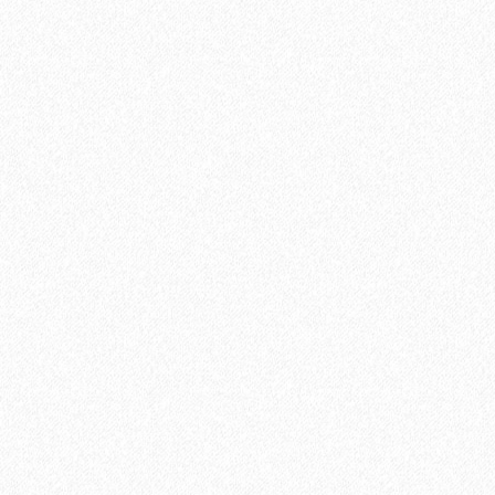
480₽
2
Цена за 1 м
:
5760₽
Цена за упаковку:
В корзину
Быстрый заказ
Хит продаж!
Подложка UnderFloor Silver Line 1,5 мм под виниловый