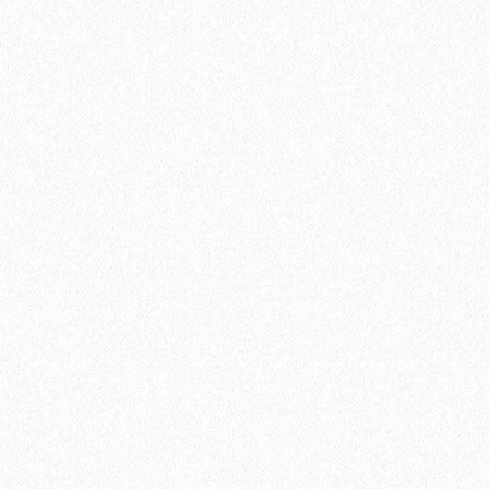
Подложка Alpine Floor Comfort для ламината
3мм*1200мм*500мм полистирол (6 кв. м)
500₽
В корзину
Быстрый заказ
Хит продаж!