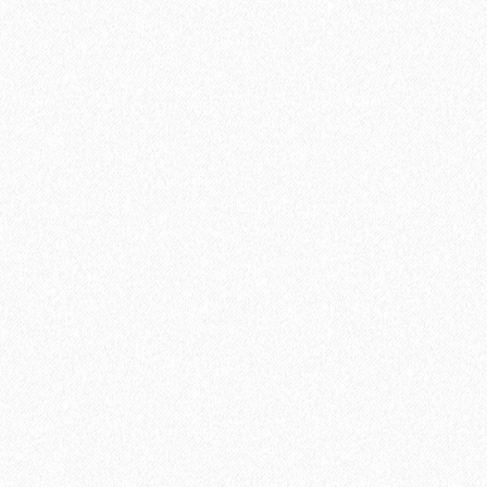
В корзину
Быстрый заказ
Хит продаж!
Подложка под инфракрасный теплый пол Floor Fort HEVA 2
мм (12 м2)