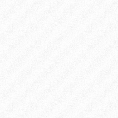
Подложка Alpine Floor Comfort для ламината 3 мм (6 м2)
2
Площадь упаковки:
6
м
92₽
2
Цена за 1 м
:
552₽
Цена за упаковку:
В корзину
Быстрый заказ
Хит продаж!