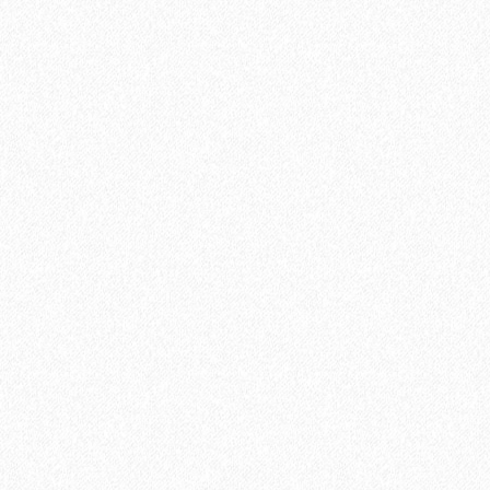
2
Площадь упаковки:
12
м
670₽
2
Цена за 1 м
:
8040₽
Цена за упаковку:
В корзину
Быстрый заказ
Хит продаж!