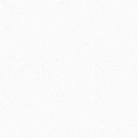
ламинат (6,25 м2)
2
Площадь упаковки:
6.25
м
583₽
2
Цена за 1 м
:
3644₽
Цена за упаковку:
В корзину
Быстрый заказ
Хит продаж!