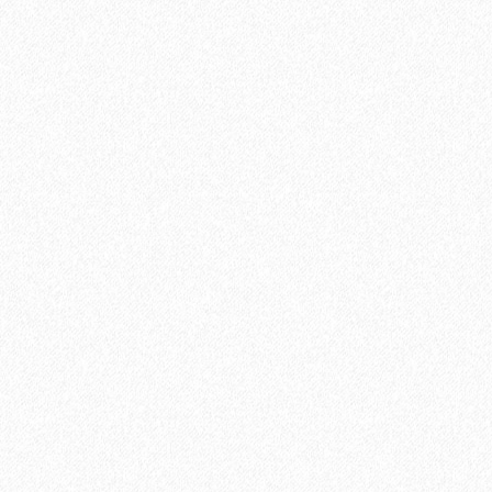
2
Площадь упаковки:
12
м
690₽
2
Цена за 1 м
:
8280₽
Цена за упаковку:
В корзину
Быстрый заказ
Хит продаж!