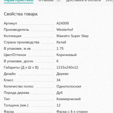
Свойства товара
Артикул
А24008
Производитель
Westerhof
Коллекция
Maestro Super Step
Страна производства
Китай
В упаковке, м.кв
1.75
Цвет/Оттенок
Коричневый
В упаковке, досок
6
Габариты (Д х Ш х В)
1215х240х12
Дизайн
Дерево
Класс
34
Количество полос
Однополосная
Порода дерева
Дуб
Тип
Коммерческий
Толщина (мм.)
12
Фаска
Фаска с 4-х сторон