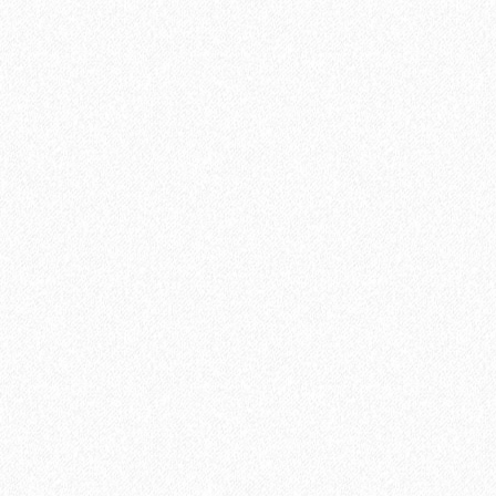
Подложка Alpine Floor Vinyl Pro 1.5мм (10 м2)
2
Площадь упаковки:
10
м
306₽
2
Цена за 1 м
:
3060₽
Цена за упаковку:
В корзину