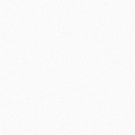
Хит продаж!
Универсальный эластичный герметик Sikaflex-719 Universal
PU (600 мл)
889₽
В корзину