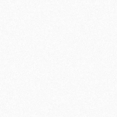
Террасная доска из ДПК Savewood Ornus Тангенциальный
распил Пепельный 6000х144х25 мм
3544₽
В корзину
Быстрый заказ