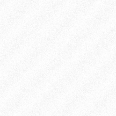
Террасная доска из ДПК Savewood Ornus Тангенциальный
распил Темно-коричневый 4000х144х25 мм
2697₽
В корзину
Быстрый заказ