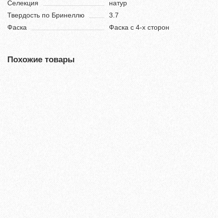
Селекция
натур
Твердость по Бринеллю
3.7
Фаска
Фаска с 4-х сторон
Похожие товары
Террасная доска из ДПК Savewood Ornus Тангенциальный
распил Пепельный 4000х144х25 мм