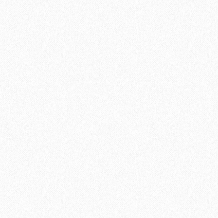
Быстрый заказ
Террасная доска из ДПК Savewood Ornus Тангенциальный
распил Черный 6000х144х25 мм
2820₽