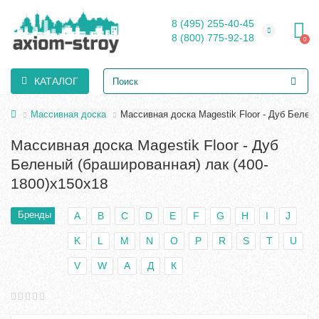
8 (495) 255-40-45
8 (800) 775-92-18
0
КАТАЛОГ
Массивная доска
Массивная доска Magestik Floor - Дуб Белен
Массивная доска Magestik Floor - Дуб
Беленый (брашированная) лак (400-
1800)х150х18
Бренды
A
B
C
D
E
F
G
H
I
J
K
L
M
N
O
P
R
S
T
U
V
W
А
Д
К