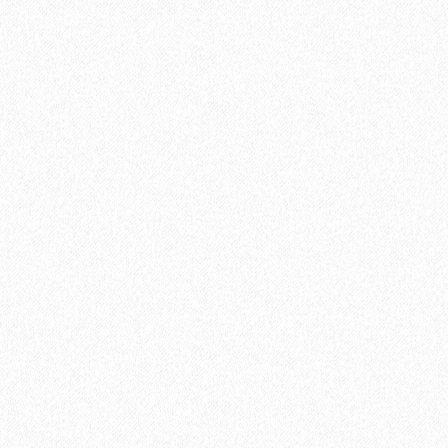
Террасная доска из ДПК Savewood Ornus Тангенциальный
распил Тик 6000х144х26 мм
3544₽
В корзину