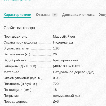
Характеристики
Отзывы
Доставка и оплата
Усл
0
Свойства товара
Производитель
Magestik Floor
Страна производства
Нидерланды
В упаковке, м.кв
1.98
Вес упаковки (кг.)
26
Вид обработки
брашированный
Габариты (Д х Ш х В)
(400-1800)х150х18
Материал
Натуральное дерево (Дуб)
Объем упаковки (куб. м.)
0.038
Плотность (кг./куб. м.)
720
По толщине (мм.)
18
Покрытие
полуматовый лак
Порода дерева
Дуб