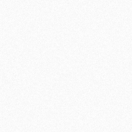
Террасная доска из ДПК Savewood Ornus Тангенциальный
распил Темно-коричневый 6000х144х25 мм
3544₽
В корзину
Быстрый заказ