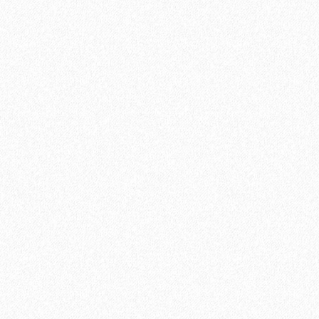
2697₽
Террасная доска из ДПК Savewood Ornus Тангенц