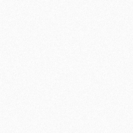
Террасная доска из ДПК Savewood Ornus Тангенц
3544₽