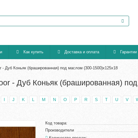
ии
Как купить
Доставка и оплата
Гарантии
r - Дуб Коньяк (брашированная) под маслом (300-1500)х125х18
oor - Дуб Коньяк (брашированная) по
I
J
K
L
M
N
O
P
R
S
T
U
V
Код товара:
Производители
Количество продаж: