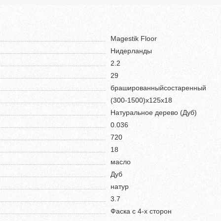
Magestik Floor
Нидерланды
2.2
29
брашированныйсостаренный
(300-1500)х125х18
Натуральное дерево (Дуб)
0.036
720
18
масло
Дуб
натур
3.7
Фаска с 4-х сторон