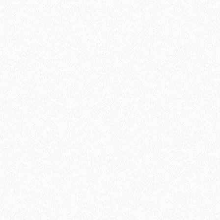
иальный распил Пепельный 4000х144х25 мм