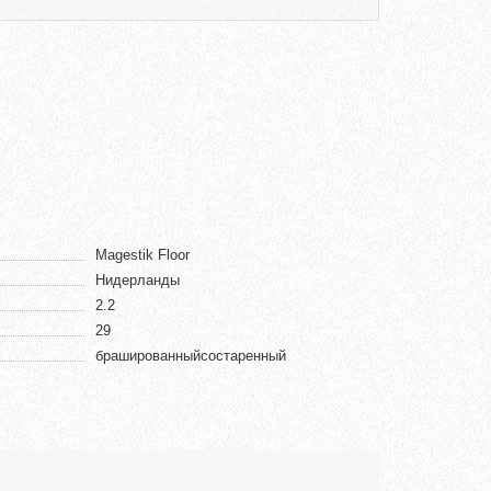
Magestik Floor
Нидерланды
2.2
29
брашированныйсостаренный