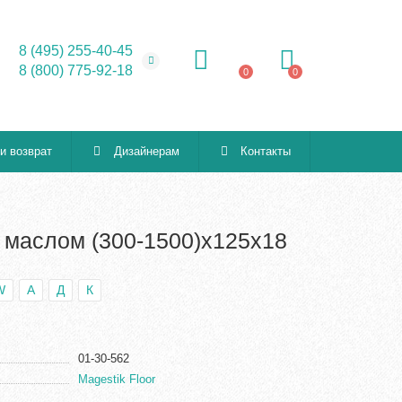
8 (495) 255-40-45
8 (800) 775-92-18
0
0
 и возврат
Дизайнерам
Контакты
д маслом (300-1500)х125х18
W
А
Д
К
01-30-562
Magestik Floor