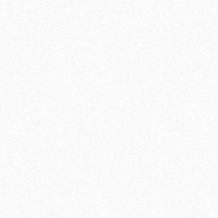
иальный распил Пепельный 6000х144х25 мм
В корзину
Быстрый заказ