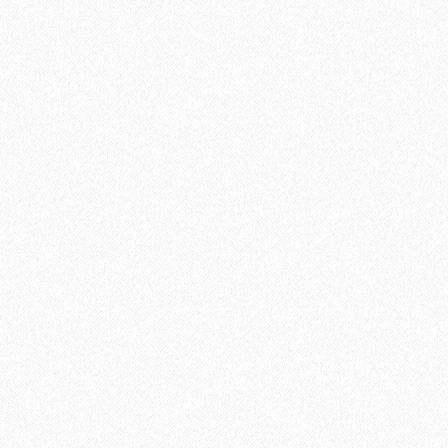
2697₽