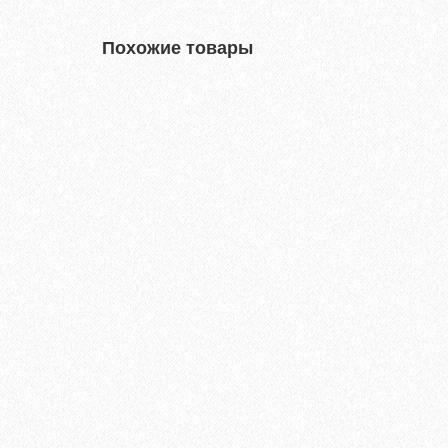
Похожие товары
Террасная доска из ДПК Savewood Ornus Тангенц