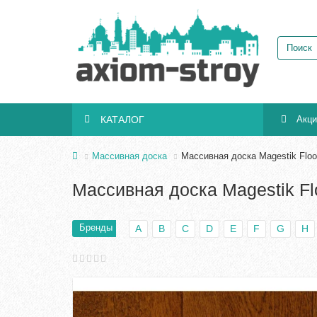
КАТАЛОГ
Акц
Массивная доска
Массивная доска Magestik Floo
Массивная доска Magestik Fl
Бренды
A
B
C
D
E
F
G
H