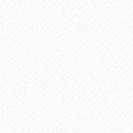
Террасная доска из ДПК Savewood Ornus Тангенциальный
распил Темно-коричневый 6000х144х25 мм
3544₽
В корзину
Быстрый заказ