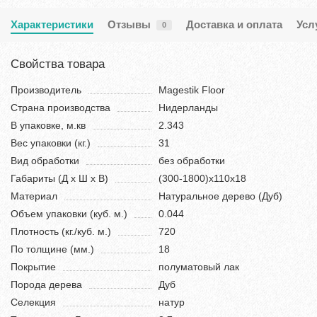
Характеристики
Отзывы
Доставка и оплата
Усл
0
Свойства товара
Производитель
Magestik Floor
Страна производства
Нидерланды
В упаковке, м.кв
2.343
Вес упаковки (кг.)
31
Вид обработки
без обработки
Габариты (Д х Ш х В)
(300-1800)х110х18
Материал
Натуральное дерево (Дуб)
Объем упаковки (куб. м.)
0.044
Плотность (кг./куб. м.)
720
По толщине (мм.)
18
Покрытие
полуматовый лак
Порода дерева
Дуб
Селекция
натур