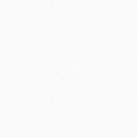
Террасная доска из ДПК Savewood Ornus Тангенциальный
распил Темно-коричневый 4000х144х25 мм
2697₽
В корзину
Быстрый заказ