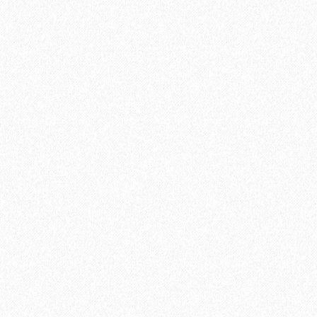
Террасная доска из ДПК Savewood Ornus Тангенциальный
распил Черный 6000х144х25 мм
2820₽