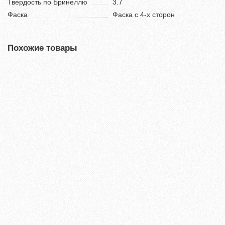
Твердость по Бринеллю
3.7
Фаска
Фаска с 4-х сторон
Похожие товары
Террасная доска из ДПК Savewood Ornus Тангенциальный
распил Пепельный 4000х144х25 мм