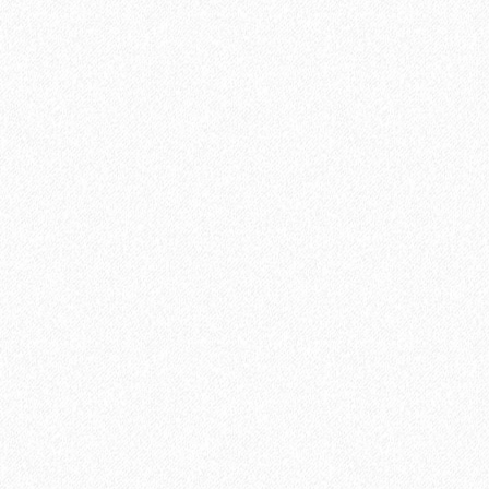
Террасная доска из ДПК Savewood Ornus Тангенциальный
распил Пепельный 6000х144х25 мм
3544₽
В корзину
Быстрый заказ