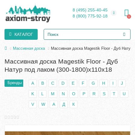
8 (495) 255-40-45
8 (800) 775-92-18
0
КАТАЛОГ
Массивная доска
Массивная доска Magestik Floor - Дуб Натур 
Массивная доска Magestik Floor - Дуб
Натур под лаком (300-1800)х110х18
Бренды
A
B
C
D
E
F
G
H
I
J
K
L
M
N
O
P
R
S
T
U
V
W
А
Д
К