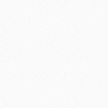
Террасная доска из ДПК Savewood Ornus Тангенциальный
распил Тик 6000х144х26 мм
3544₽
В корзину
Быстрый заказ