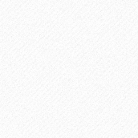
Террасная доска из ДПК Savewood Ornus Тангенциальный
распил Черный 6000х144х25 мм
2820₽
В корзину
Быстрый заказ