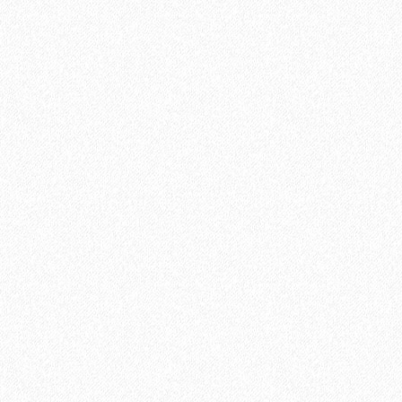
Террасная доска из ДПК Savewood Ornus Тангенциальный
распил Тик 6000х144х26 мм
3544₽
В корзину
Быстрый заказ