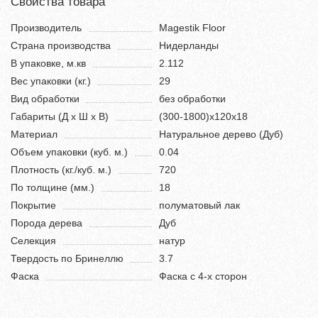
Свойства товара
Производитель
Magestik Floor
Страна производства
Нидерланды
В упаковке, м.кв
2.112
Вес упаковки (кг.)
29
Вид обработки
без обработки
Габариты (Д х Ш х В)
(300-1800)х120х18
Материал
Натуральное дерево (Дуб)
Объем упаковки (куб. м.)
0.04
Плотность (кг./куб. м.)
720
По толщине (мм.)
18
Покрытие
полуматовый лак
Порода дерева
Дуб
Селекция
натур
Твердость по Бринеллю
3.7
Фаска
Фаска с 4-х сторон