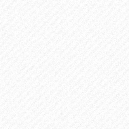
В корзину
Быстрый заказ
Террасная доска из ДПК Savewood Ornus Тангенциальный
распил Темно-коричневый 4000х144х25 мм