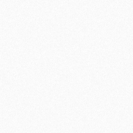
Террасная доска из ДПК Savewood Ornus Тангенциальный
распил Темно-коричневый 6000х144х25 мм
3544₽
В корзину
Быстрый заказ