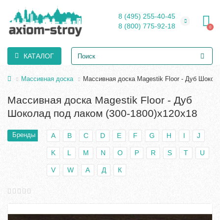
8 (495) 255-40-45
8 (800) 775-92-18
0
КАТАЛОГ
Массивная доска
Массивная доска Magestik Floor - Дуб Шокол
Массивная доска Magestik Floor - Дуб
Шоколад под лаком (300-1800)х120х18
Бренды
A
B
C
D
E
F
G
H
I
J
K
L
M
N
O
P
R
S
T
U
V
W
А
Д
К