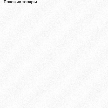
Похожие товары
Террасная доска из ДПК Savewood Ornus Тангенциальный
распил Пепельный 4000х144х25 мм
2697₽