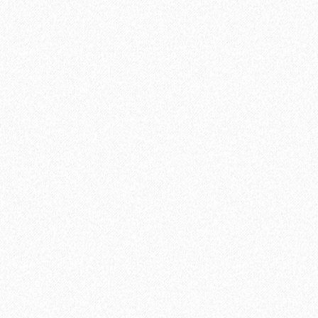
Террасная доска из ДПК Savewood Ornus Тангенциальный
распил Черный 6000х144х25 мм
2820₽
В корзину
Быстрый заказ