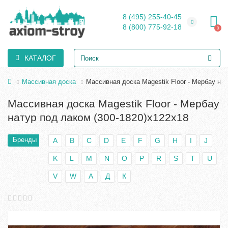
8 (495) 255-40-45
8 (800) 775-92-18
0
КАТАЛОГ
Массивная доска
Массивная доска Magestik Floor - Мербау нат
Массивная доска Magestik Floor - Мербау
натур под лаком (300-1820)х122х18
Бренды
A
B
C
D
E
F
G
H
I
J
K
L
M
N
O
P
R
S
T
U
V
W
А
Д
К