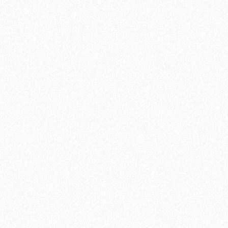
Террасная доска из ДПК Savewood Ornus Тангенциальный
распил Тик 6000х144х26 мм
3544₽
В корзину
Быстрый заказ