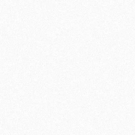
В корзину
Быстрый заказ
Террасная доска из ДПК Savewood Ornus Тангенциальный
распил Темно-коричневый 4000х144х25 мм