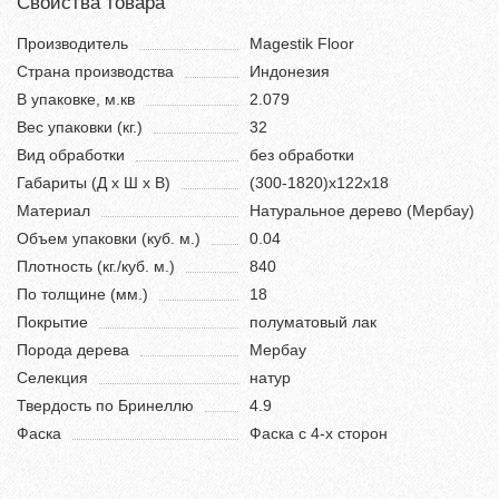
Свойства товара
Производитель
Magestik Floor
Страна производства
Индонезия
В упаковке, м.кв
2.079
Вес упаковки (кг.)
32
Вид обработки
без обработки
Габариты (Д х Ш х В)
(300-1820)х122х18
Материал
Натуральное дерево (Мербау)
Объем упаковки (куб. м.)
0.04
Плотность (кг./куб. м.)
840
По толщине (мм.)
18
Покрытие
полуматовый лак
Порода дерева
Мербау
Селекция
натур
Твердость по Бринеллю
4.9
Фаска
Фаска с 4-х сторон