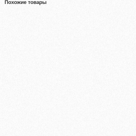
Похожие товары
Террасная доска из ДПК Savewood Ornus Тангенциальный
распил Пепельный 4000х144х25 мм
2697₽