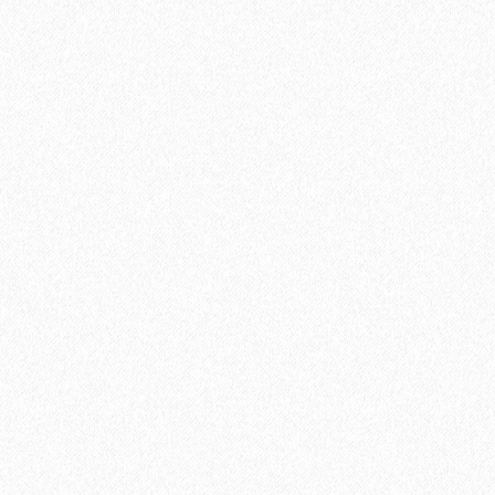
Террасная доска из ДПК Savewood Ornus Тангенциальный
распил Темно-коричневый 6000х144х25 мм
3544₽
В корзину
Быстрый заказ