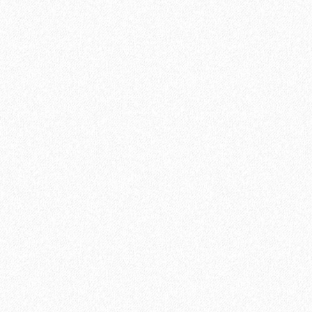
Террасная доска из ДПК Savewood Ornus Тангенц
3544₽