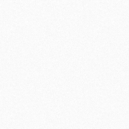
иальный распил Пепельный 4000х144х25 мм
В корзину
Быстрый заказ