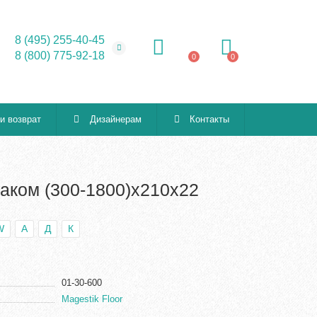
8 (495) 255-40-45
8 (800) 775-92-18
0
0
 и возврат
Дизайнерам
Контакты
лаком (300-1800)х210х22
W
А
Д
К
01-30-600
Magestik Floor