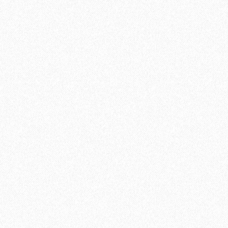
иальный распил Темно-коричневый 6000х144х25 мм
В корзину