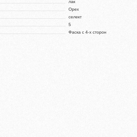
лак
Орех
селект
5
Фаска с 4-х сторон