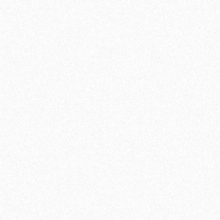
Террасная доска из ДПК Savewood Ornus Тангенц
3544₽