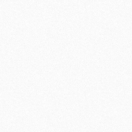
иальный распил Пепельный 6000х144х25 мм
В корзину
Быстрый заказ