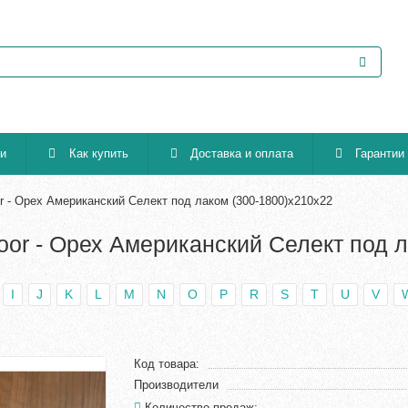
ии
Как купить
Доставка и оплата
Гарантии
r - Орех Американский Селект под лаком (300-1800)х210х22
oor - Орех Американский Селект под 
I
J
K
L
M
N
O
P
R
S
T
U
V
Код товара:
Производители
Количество продаж: