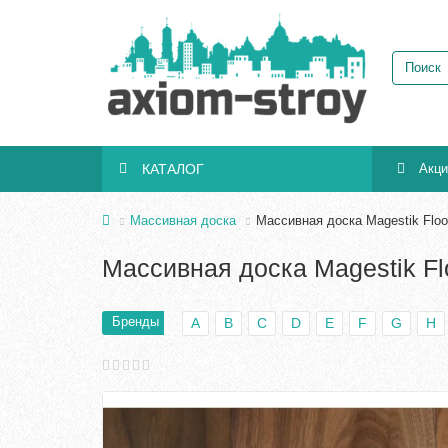
КАТАЛОГ
Акц
Массивная доска
Массивная доска Magestik Floo
Массивная доска Magestik Fl
Бренды
A
B
C
D
E
F
G
H