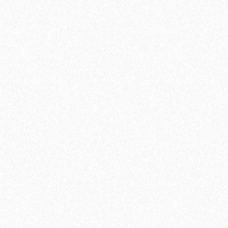
Террасная доска из ДПК Savewood Ornus Тангенц
2697₽