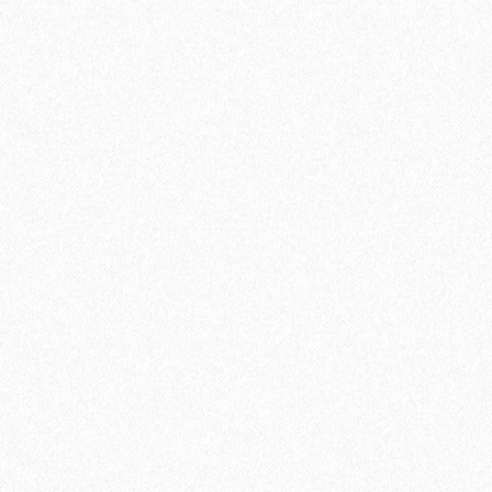
Террасная доска из ДПК Savewood Ornus Тангенц
2697₽