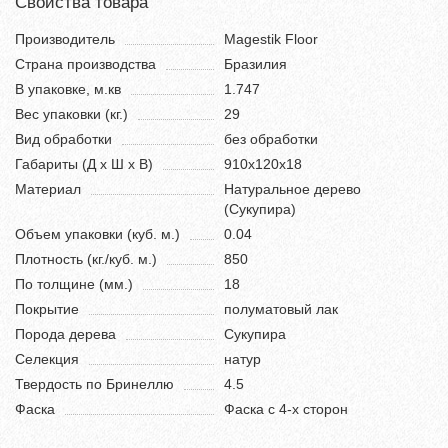
Свойства товара
Производитель
Magestik Floor
Страна производства
Бразилия
В упаковке, м.кв
1.747
Вес упаковки (кг.)
29
Вид обработки
без обработки
Габариты (Д х Ш х В)
910х120х18
Материал
Натуральное дерево
(Сукупира)
Объем упаковки (куб. м.)
0.04
Плотность (кг./куб. м.)
850
По толщине (мм.)
18
Покрытие
полуматовый лак
Порода дерева
Сукупира
Селекция
натур
Твердость по Бринеллю
4.5
Фаска
Фаска с 4-х сторон