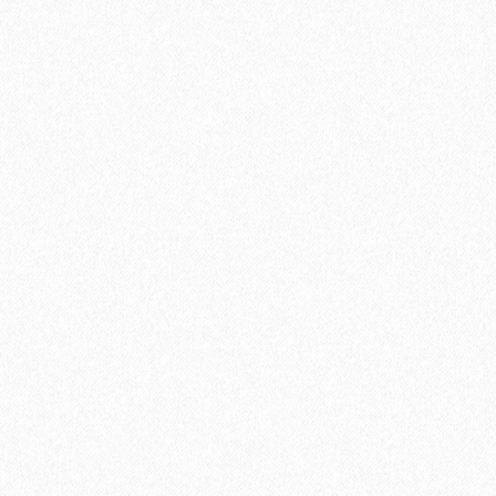
Террасная доска из ДПК Savewood Ornus Тангенциальный
распил Пепельный 6000х144х25 мм
3544₽
В корзину
Быстрый заказ