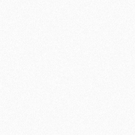
Террасная доска из ДПК Savewood Ornus Тангенциальный
распил Черный 6000х144х25 мм
2820₽
В корзину
Быстрый заказ