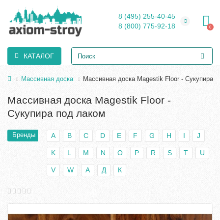
8 (495) 255-40-45
8 (800) 775-92-18
0
КАТАЛОГ
Массивная доска
Массивная доска Magestik Floor - Сукупира 
Массивная доска Magestik Floor -
Сукупира под лаком
Бренды
A
B
C
D
E
F
G
H
I
J
K
L
M
N
O
P
R
S
T
U
V
W
А
Д
К