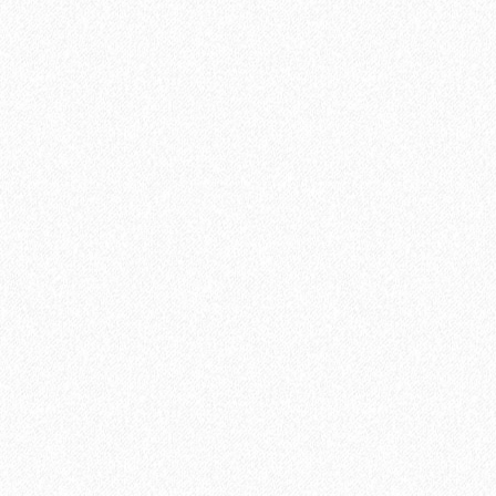
Террасная доска из ДПК Savewood Ornus Тангенциальный
распил Темно-коричневый 6000х144х25 мм
3544₽
В корзину
Быстрый заказ