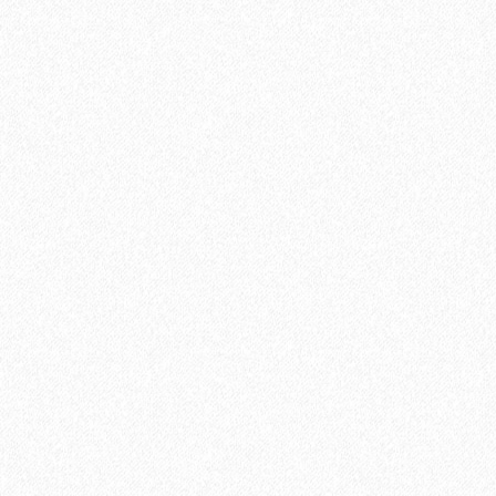
Террасная доска из ДПК Savewood Ornus Тангенциальный
распил Тик 6000х144х26 мм
3544₽
В корзину
Быстрый заказ