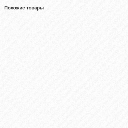
Похожие товары
Террасная доска из ДПК Savewood Ornus Тангенциальный
распил Пепельный 4000х144х25 мм
2697₽