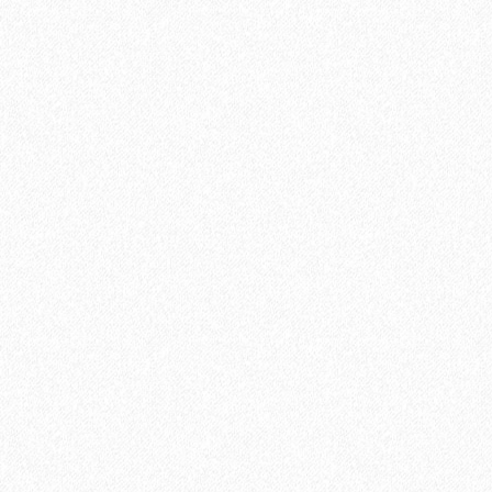
В корзину
Быстрый заказ
Террасная доска из ДПК Savewood Ornus Тангенциальный
распил Темно-коричневый 4000х144х25 мм