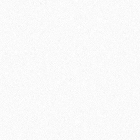
В корзину
Быстрый заказ
Пробковое настенное покрытие Ibercork EasyCork Кориа
азул