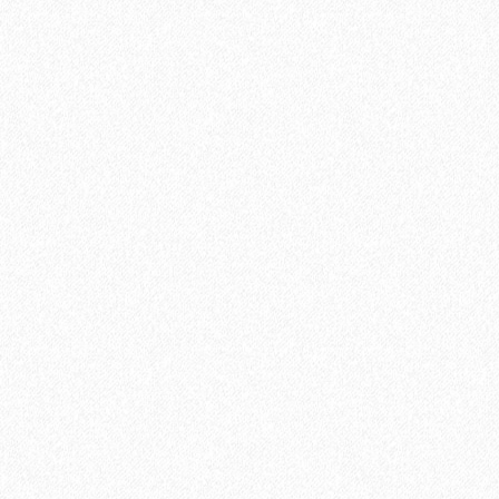
Пробковое настенное покрытие Ibercork EasyCork Кориа
рохо
3528₽