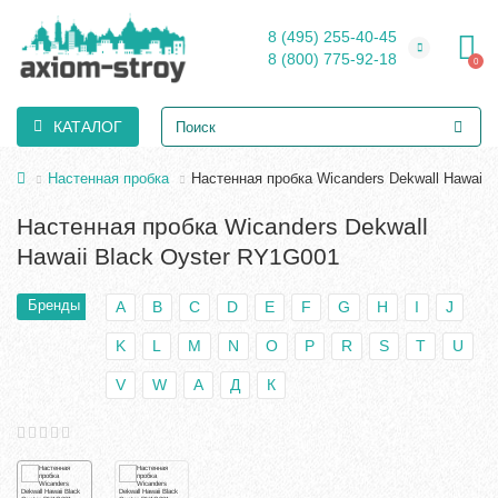
8 (495) 255-40-45
8 (800) 775-92-18
0
КАТАЛОГ
Настенная пробка
Настенная пробка Wicanders Dekwall Hawaii 
Настенная пробка Wicanders Dekwall
Hawaii Black Oyster RY1G001
Бренды
A
B
C
D
E
F
G
H
I
J
K
L
M
N
O
P
R
S
T
U
V
W
А
Д
К