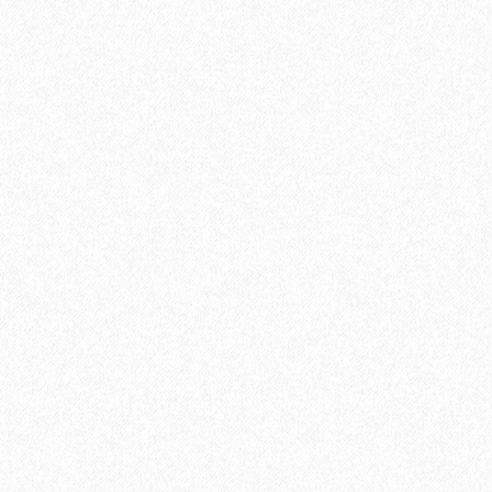
Пробковое настенное покрытие Ibercork EasyCork Кориа
3130₽
В корзину
Быстрый заказ