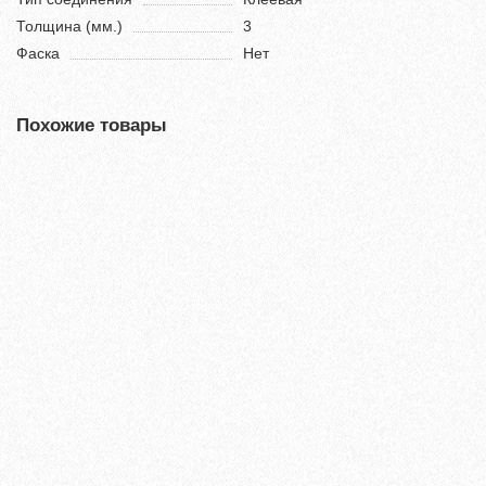
Толщина (мм.)
3
Фаска
Нет
Похожие товары
Настенная пробка Wicanders Dekwall Hawaii Exclusive
RY77001
3500₽
В корзину