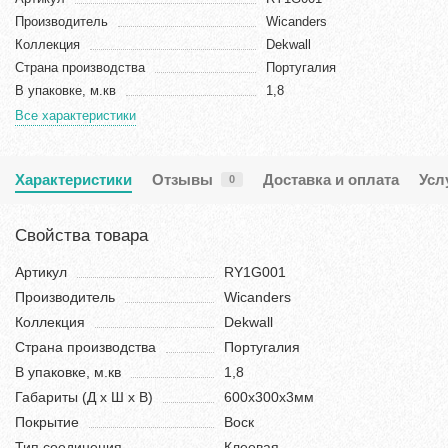
Производитель
Wicanders
Коллекция
Dekwall
Страна производства
Португалия
В упаковке, м.кв
1,8
Все характеристики
Характеристики
Отзывы
Доставка и оплата
Усл
0
Свойства товара
Артикул
RY1G001
Производитель
Wicanders
Коллекция
Dekwall
Страна производства
Португалия
В упаковке, м.кв
1,8
Габариты (Д х Ш х В)
600x300x3мм
Покрытие
Воск
Тип соединения
Клеевая