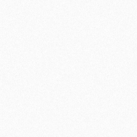
Быстрый заказ
Настенная пробка Wicanders Dekwall Fiord Exclusive
RY19002
3800₽
В корзину
Быстрый заказ