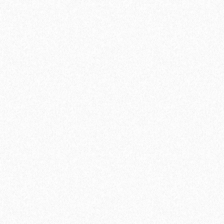
Пробковое настенное покрытие Ibercork EasyCork Уэльва
3130₽
В корзину
Быстрый заказ