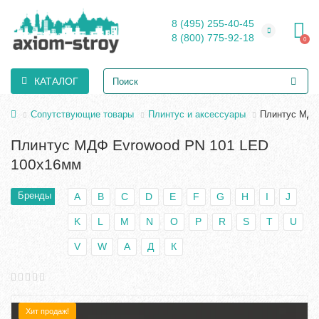
8 (495) 255-40-45
8 (800) 775-92-18
0
КАТАЛОГ
Сопутствующие товары
Плинтус и аксессуары
Плинтус МДФ
Плинтус МДФ Evrowood PN 101 LED
100х16мм
Бренды
A
B
C
D
E
F
G
H
I
J
K
L
M
N
O
P
R
S
T
U
V
W
А
Д
К
Хит продаж!