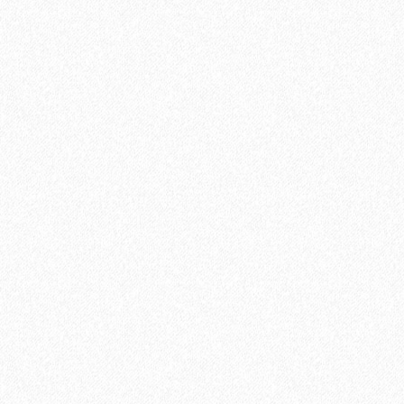
1345₽
В корзину
Быстрый заказ
Плинтус МДФ Evrowood PN 090 100х19мм