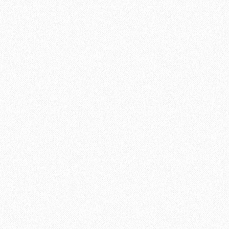
889₽
В корзину
Быстрый заказ
Хит продаж!
Подложка Solid листовая полистирол 5мм*1000мм*500мм