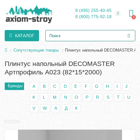
8 (495) 255-40-45
8 (800) 775-92-18
0
КАТАЛОГ
Сопутствующие товары
Плинтус напольный DECOMASTER Артп
Плинтус напольный DECOMASTER
Артпрофиль A023 (82*15*2000)
Бренды
A
B
C
D
E
F
G
H
I
J
K
L
M
N
O
P
R
S
T
U
V
W
А
Д
К