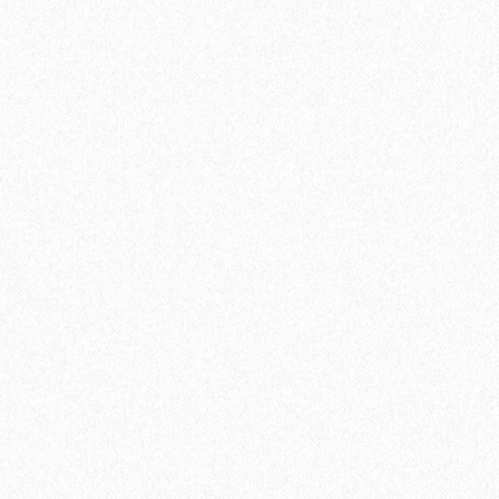
Плинтус МДФ Kronotex KTEX1 58х19мм в цвет лам
1200₽