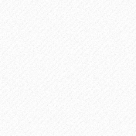
889₽
Хит продаж!