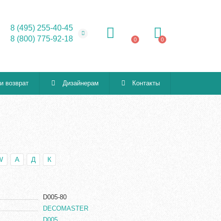
8 (495) 255-40-45
8 (800) 775-92-18
0
0
 и возврат
Дизайнерам
Контакты
W
А
Д
К
D005-80
DECOMASTER
D005