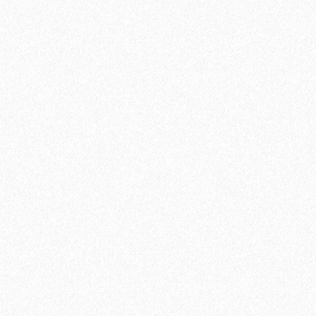
Хит продаж!
Грунтовка Sika Primer - 150 MB (A+B)