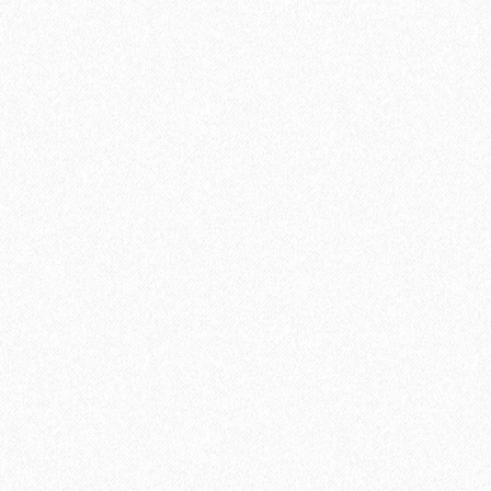
Uni Primer грунтовка однокомпонентная для паркет
12400₽