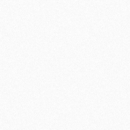
Uni Primer грунтовка однокомпонентная для паркет
12400₽