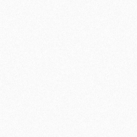
Хит продаж!
Грунтовка Sika Primer - 150 MB (A+B)