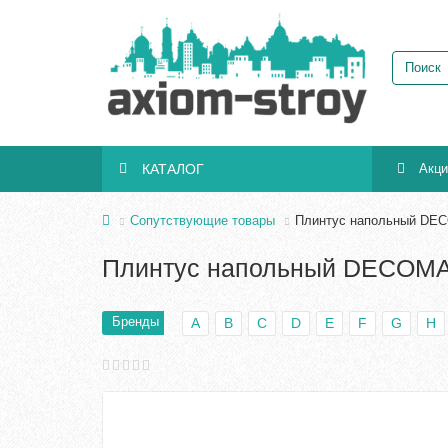
КАТАЛОГ
Акц
Сопутствующие товары
Плинтус напольный DEC
Плинтус напольный DECOMA
Бренды
A
B
C
D
E
F
G
H