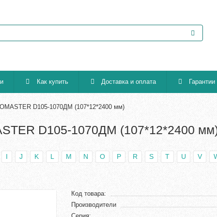
ии
Как купить
Доставка и оплата
Гарантии
OMASTER D105-1070ДМ (107*12*2400 мм)
STER D105-1070ДМ (107*12*2400 мм
I
J
K
L
M
N
O
P
R
S
T
U
V
Код товара:
Производители
Серия: