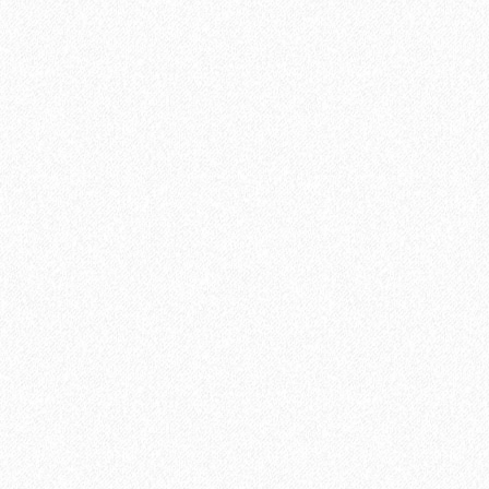
Универсальный эластичный герметик Sikaflex-719 U
889₽
Хит продаж!