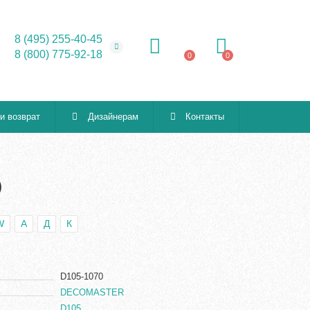
8 (495) 255-40-45
8 (800) 775-92-18
0
0
 и возврат
Дизайнерам
Контакты
)
W
А
Д
К
D105-1070
DECOMASTER
D105