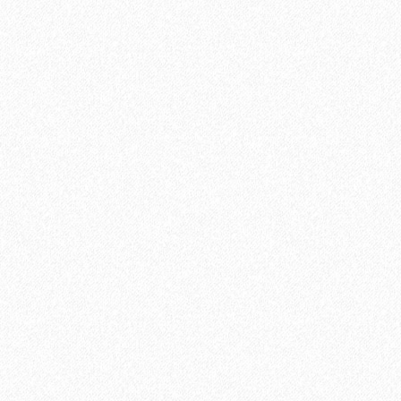
Плинтус МДФ Kronotex KTEX1 58х19мм в цвет лам
1200₽