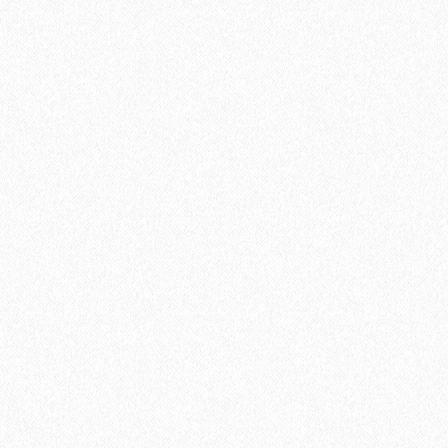
889₽
В корзину
Быстрый заказ
Хит продаж!
Подложка Solid листовая полистирол 5мм*1000мм*500мм