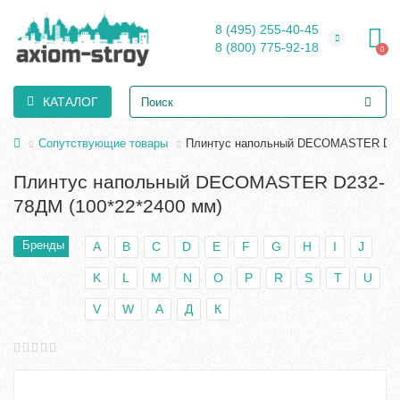
8 (495) 255-40-45
8 (800) 775-92-18
0
КАТАЛОГ
Сопутствующие товары
Плинтус напольный DECOMASTER D232
Плинтус напольный DECOMASTER D232-
78ДМ (100*22*2400 мм)
Бренды
A
B
C
D
E
F
G
H
I
J
K
L
M
N
O
P
R
S
T
U
V
W
А
Д
К