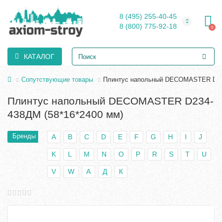
8 (495) 255-40-45
8 (800) 775-92-18
0
КАТАЛОГ
Сопутствующие товары
Плинтус напольный DECOMASTER D234
Плинтус напольный DECOMASTER D234-
438ДМ (58*16*2400 мм)
Бренды
A
B
C
D
E
F
G
H
I
J
K
L
M
N
O
P
R
S
T
U
V
W
А
Д
К