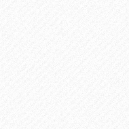
889₽
В корзину
Быстрый заказ
Хит продаж!
Подложка Solid листовая полистирол 5мм*1000мм*500мм