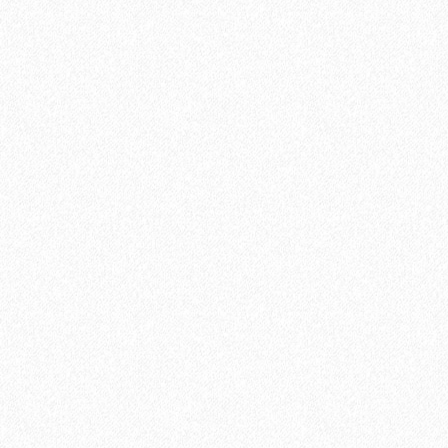
В корзину
Быстрый заказ
Хит продаж!
Подложка Solid листовая полистирол 5мм*1000мм*500мм
(5,25 кв.м)