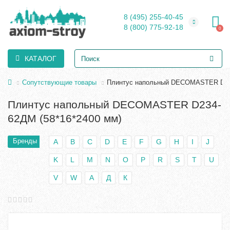
8 (495) 255-40-45
8 (800) 775-92-18
0
КАТАЛОГ
Сопутствующие товары
Плинтус напольный DECOMASTER D234
Плинтус напольный DECOMASTER D234-
62ДМ (58*16*2400 мм)
Бренды
A
B
C
D
E
F
G
H
I
J
K
L
M
N
O
P
R
S
T
U
V
W
А
Д
К