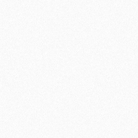
Быстрый заказ
Хит продаж!
Универсальный эластичный герметик Sikaflex-719 Universal
PU (600 мл)
889₽