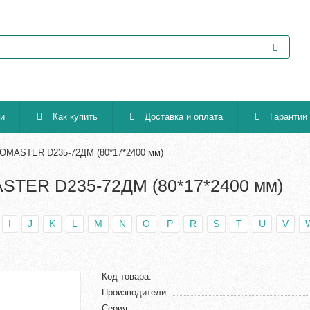
ии
Как купить
Доставка и оплата
Гарантии
OMASTER D235-72ДМ (80*17*2400 мм)
STER D235-72ДМ (80*17*2400 мм)
I
J
K
L
M
N
O
P
R
S
T
U
V
Код товара:
Производители
Серия: