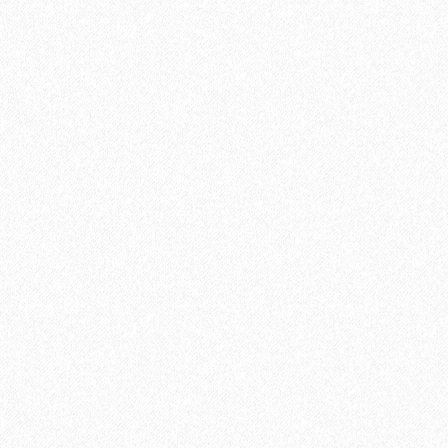
Uni Primer грунтовка однокомпонентная для паркет
12400₽