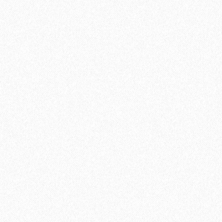
Хит продаж!
Грунтовка Sika Primer - 150 MB (A+B)