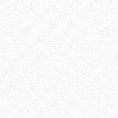
Универсальный эластичный герметик Sikaflex-719 U
889₽
Хит продаж!