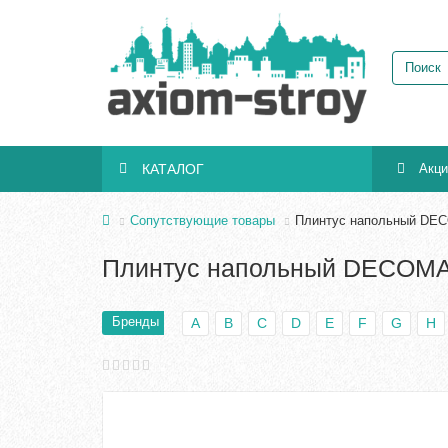
КАТАЛОГ
Акц
Сопутствующие товары
Плинтус напольный DEC
Плинтус напольный DECOMA
Бренды
A
B
C
D
E
F
G
H