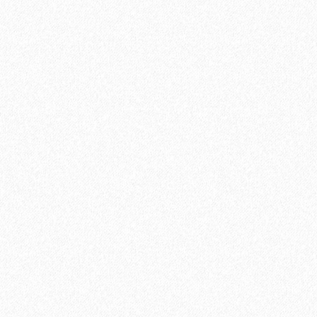
Плинтус МДФ Kronotex KTEX1 58х19мм в цвет лам
1200₽