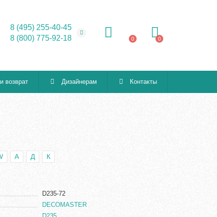
8 (495) 255-40-45
8 (800) 775-92-18
0
0
 и возврат
Дизайнерам
Контакты
W
А
Д
К
D235-72
DECOMASTER
D235