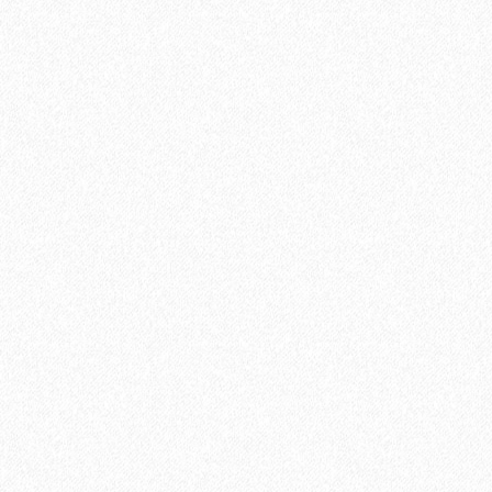
889₽
В корзину
Быстрый заказ
Хит продаж!
Подложка Solid листовая полистирол 5мм*1000мм*500мм