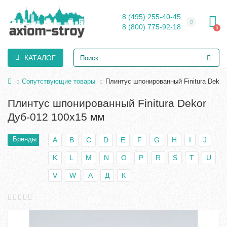
8 (495) 255-40-45
8 (800) 775-92-18
0
КАТАЛОГ
Сопутствующие товары
Плинтус шпонированный Finitura Dekor
Плинтус шпонированный Finitura Dekor
Дуб-012 100х15 мм
Бренды
A
B
C
D
E
F
G
H
I
J
K
L
M
N
O
P
R
S
T
U
V
W
А
Д
К