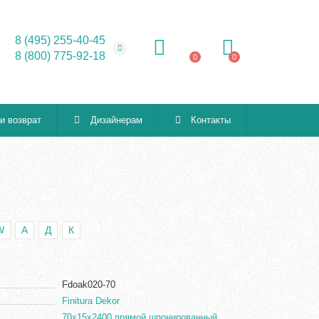
8 (495) 255-40-45
8 (800) 775-92-18
0
0
 и возврат
Дизайнерам
Контакты
W
А
Д
К
Fdoak020-70
Finitura Dekor
70x15x2400 прямой шпонированный