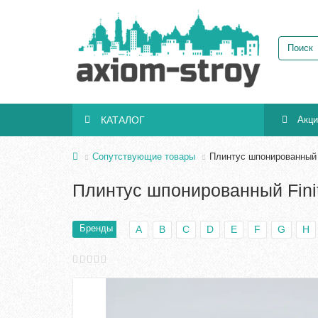
КАТАЛОГ
Акц
Сопутствующие товары
Плинтус шпонированный F
Плинтус шпонированный Fini
Бренды
A
B
C
D
E
F
G
H