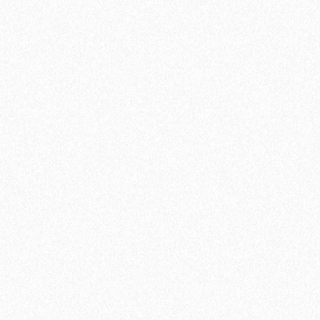
Плинтус МДФ Kronotex KTEX1 58х19мм в цвет лам
1200₽