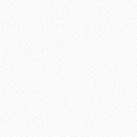
889₽
Хит продаж!