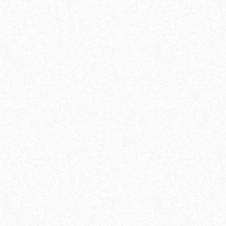
Uni Primer грунтовка однокомпонентная для паркет
12400₽