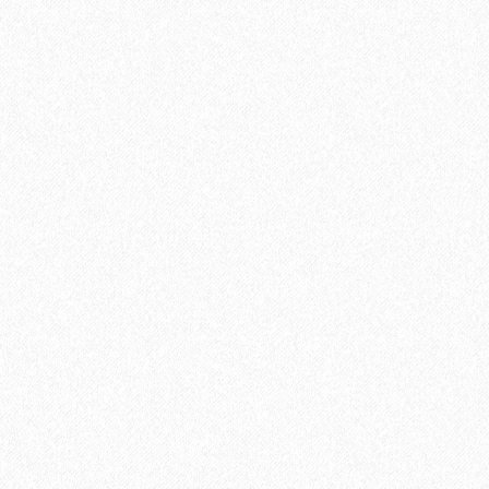
11100₽
Хит продаж!
Универсальный эластичный герметик Sikaflex-719 U