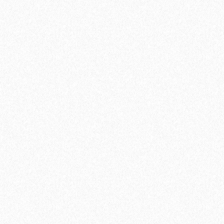
Хит продаж!
Грунтовка Sika Primer - 150 MB (A+B)