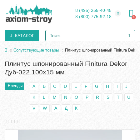
8 (495) 255-40-45
8 (800) 775-92-18
0
КАТАЛОГ
Сопутствующие товары
Плинтус шпонированный Finitura Dekor
Плинтус шпонированный Finitura Dekor
Дуб-022 100х15 мм
Бренды
A
B
C
D
E
F
G
H
I
J
K
L
M
N
O
P
R
S
T
U
V
W
А
Д
К